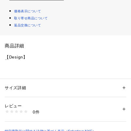
価格表示について
取り寄せ商品について
返品交換について
商品詳細
【Design】
フロントには印象的なブランドロゴ、背中にはラインを配した
デザインモックネックシャツ。
サイズ詳細
性別：
メンズ
肩甲骨から袖まで一体のスイングを邪魔しないパターンで、ス
カテゴリー：
ファッション
 ＞ 
トップス
 ＞ 
Tシャツ・カットソー
素材：ポリエステル 95% ポリウレタン 5%
トレッチの効いた滑らかな素材により、バックスイングからフ
生産国：日本
レビュー
ォロースルーまで、フルレンジの動作が叶います。
洗濯：洗濯機、漂白不可、タンブル乾燥不可、自然乾燥、アイロン仕上げ
0件
単独でもインナーとしても着用できるデザイン。
可、ドライ不可、ウエットクリーニング可
※詳しい洗濯方法については、商品の品質表示タグをご覧ください
抜群のキックバックで、清涼感のあるサラリとした生地なの
商品番号：
1095600000499 
（モール）
で、暑い日でも快適な着心地です。
BGM13280 （ショップ）