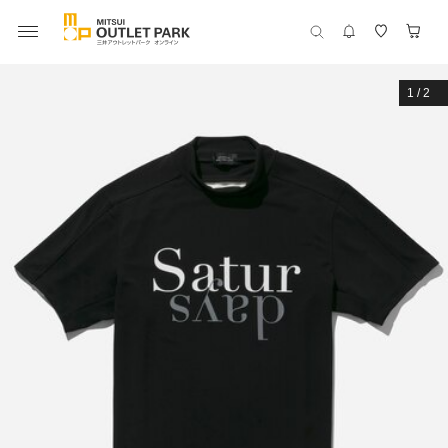
1
/
2