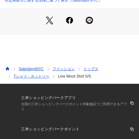
特定商取引に関する法律に基づく表示（Saturdays NYC）
【Point】
ストレッチスムース素材のモックネックシャツ。
【Material】
SaturdaysNYC
ファッション
トップス
Tシャツ・カットソー
Line Mock Shirt S/S
清涼感抜群のマイクロファイバーを使用したストレッチスムー
ス素材。
三井ショッピングパークアプリ
全国の三井ショッピングパークポイント対象施設でご利用できるアプ
リ
【Composition】
三井ショッピングパークポイント
組成：ポリエステル95% ポリウレタン5%