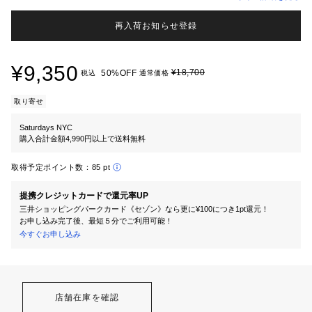
再入荷お知らせ登録
¥9,350
¥18,700
50%OFF
税込
通常価格
取り寄せ
Saturdays NYC
購入合計金額4,990円以上で送料無料
取得予定ポイント数：
85 pt
提携クレジットカードで還元率UP
三井ショッピングパークカード《セゾン》なら更に¥100につき1pt還元！
お申し込み完了後、最短５分でご利用可能！
今すぐお申し込み
店舗在庫を確認