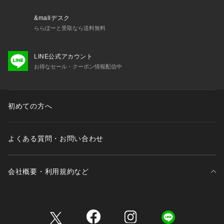
&mallデスク
【Country of origin】
ららぽーと受取なら送料無料
LINE公式アカウント
お得なセール・クーポン情報配信中
原産国：MADE IN JAPAN
【Size Specs】
初めての方へ
よくある質問・お問い合わせ
S/ 着丈 67 | 肩幅 43.2 | バスト 98 | そで丈 21.1
M/ 着丈 69 | 肩幅 44.6 | バスト 102 | そで丈 21.8
L/ 着丈 71 | 肩幅 46 | バスト 106 | そで丈 22.5
会社概要・利用規約など
XL/ 着丈 73 | 肩幅 47.4 | バスト 110 | そで丈 23.2
XXL/ 着丈 75 | 肩幅 48.8 | バスト 114 | そで丈 23.9
三井不動産が展開する商業施設一覧
モデル情報　身長：181cm　Black　size：L　Gray　size：X
L