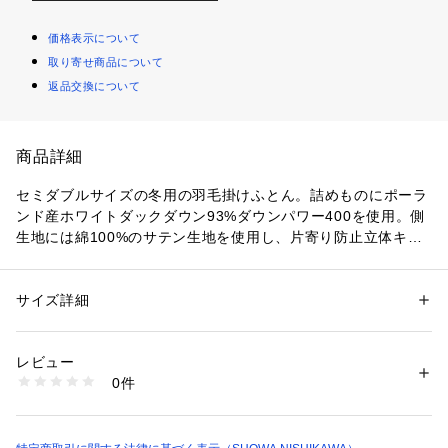
価格表示について
取り寄せ商品について
返品交換について
商品詳細
セミダブルサイズの冬用の羽毛掛けふとん。詰めものにポーラ
ンド産ホワイトダックダウン93%ダウンパワー400を使用。側
生地には綿100%のサテン生地を使用し、片寄り防止立体キル
ト仕様。吸湿性・保温性・耐久性に優れています。
サイズ詳細
性別：
レディース
メンズ
カテゴリー：
家具・インテリア
 ＞ 
ベッド・寝具
 ＞ 
掛布団・敷布団
素材：側生地：綿100%　詰めもの：ポーランド産ホワイトダックダウン9
3%フェザー7%1.5kg
レビュー
生産国：日本
0件
商品番号：
1095700000006 
（モール）
2211114414 （ショップ）