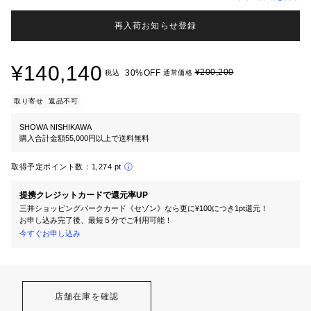
再入荷お知らせ登録
¥140,140
¥200,200
30%OFF
税込
通常価格
取り寄せ
返品不可
SHOWA NISHIKAWA
購入合計金額55,000円以上で送料無料
取得予定ポイント数：
1,274 pt
提携クレジットカードで還元率UP
三井ショッピングパークカード《セゾン》なら更に¥100につき1pt還元！
お申し込み完了後、最短５分でご利用可能！
今すぐお申し込み
店舗在庫を確認