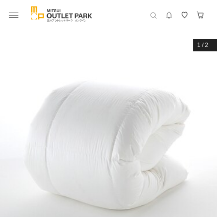
1
/
2