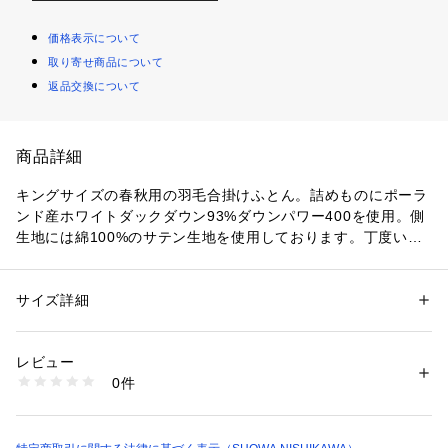
価格表示について
取り寄せ商品について
返品交換について
商品詳細
キングサイズの春秋用の羽毛合掛けふとん。詰めものにポーラ
ンド産ホワイトダックダウン93%ダウンパワー400を使用。側
生地には綿100%のサテン生地を使用しております。丁度いい
ボリュームの羽毛ふとんで、吸湿性・保温性に優れています。
サイズ詳細
性別：
レディース
メンズ
カテゴリー：
家具・インテリア
 ＞ 
ベッド・寝具
 ＞ 
掛布団・敷布団
素材：側生地：綿100%　詰めもの：ポーランド産ホワイトダックダウン9
3%フェザー7%1.2kg
レビュー
生産国：日本
0件
商品番号：
1095700000043 
（モール）
2211303018 （ショップ）