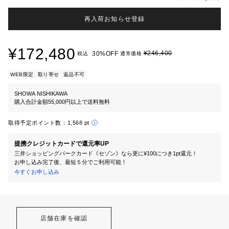
再入荷お知らせ登録
¥172,480
¥246,400
30%OFF
税込
通常価格
WEB限定
取り寄せ
返品不可
SHOWA NISHIKAWA
購入合計金額55,000円以上で送料無料
取得予定ポイント数：
1,568 pt
提携クレジットカードで還元率UP
三井ショッピングパークカード《セゾン》なら更に¥100につき1pt還元！
お申し込み完了後、最短５分でご利用可能！
今すぐお申し込み
店舗在庫を確認