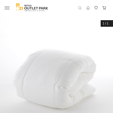
1
/
1