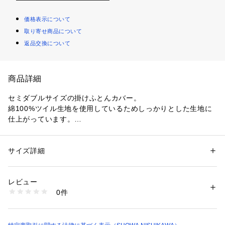
価格表示について
取り寄せ商品について
返品交換について
商品詳細
セミダブルサイズの掛けふとんカバー。

綿100%ツイル生地を使用しているためしっかりとした生地に
仕上がっています。

ベーシックな無地カラーで自分の好みに合わせてコーディネー
ト。
サイズ詳細
性別：
レディース
メンズ
カテゴリー：
家具・インテリア
 ＞ 
ベッド・寝具
 ＞ 
布団カバー
素材：綿100%
生産国：中国
レビュー
商品番号：
1095700000068 
（モール）
0件
2240157785 （ショップ）