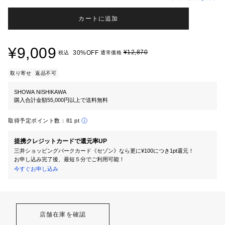
カートに追加
¥9,009
¥12,870
30%OFF
税込
通常価格
取り寄せ
返品不可
SHOWA NISHIKAWA
購入合計金額55,000円以上で送料無料
取得予定ポイント数：
81 pt
提携クレジットカードで還元率UP
三井ショッピングパークカード《セゾン》なら更に¥100につき1pt還元！
お申し込み完了後、最短５分でご利用可能！
今すぐお申し込み
店舗在庫を確認