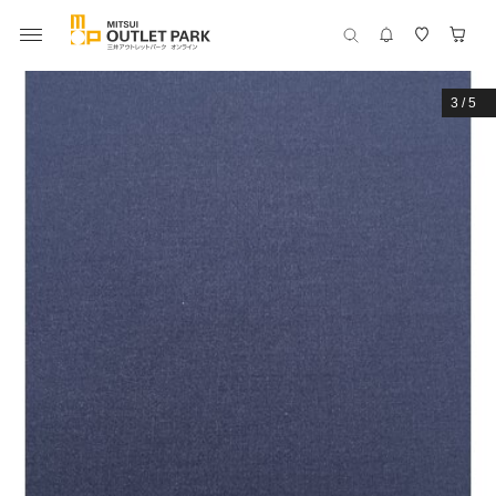
3
/
5