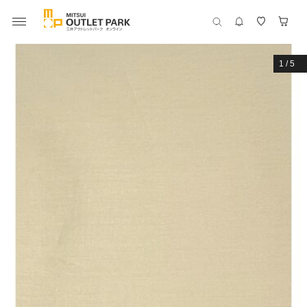
1
/
5