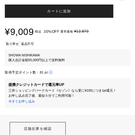
カートに追加
¥9,009
¥12,870
30%OFF
税込
通常価格
取り寄せ
返品不可
SHOWA NISHIKAWA
購入合計金額55,000円以上で送料無料
取得予定ポイント数：
81 pt
提携クレジットカードで還元率UP
三井ショッピングパークカード《セゾン》なら更に¥100につき1pt還元！
お申し込み完了後、最短５分でご利用可能！
今すぐお申し込み
店舗在庫を確認