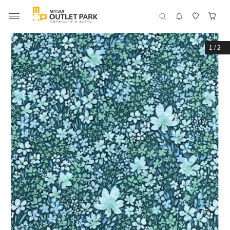
1
/
2