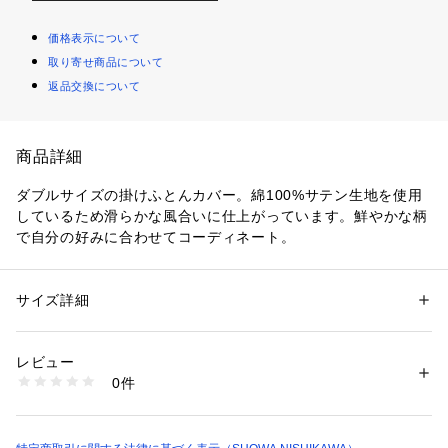
価格表示について
取り寄せ商品について
返品交換について
商品詳細
ダブルサイズの掛けふとんカバー。綿100%サテン生地を使用
しているため滑らかな風合いに仕上がっています。鮮やかな柄
で自分の好みに合わせてコーディネート。
サイズ詳細
性別：
レディース
メンズ
カテゴリー：
家具・インテリア
 ＞ 
ベッド・寝具
 ＞ 
布団カバー
素材：綿100%
生産国：中国
レビュー
商品番号：
1095700000077 
（モール）
0件
2240176321 （ショップ）