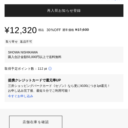
再入荷お知らせ登録
¥12,320
¥17,600
30%OFF
税込
通常価格
取り寄せ
返品不可
SHOWA NISHIKAWA
購入合計金額55,000円以上で送料無料
取得予定ポイント数：
112 pt
提携クレジットカードで還元率UP
三井ショッピングパークカード《セゾン》なら更に¥100につき1pt還元！
お申し込み完了後、最短５分でご利用可能！
今すぐお申し込み
店舗在庫を確認