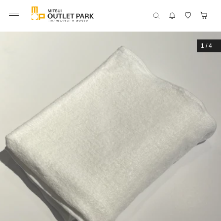
1
/
4