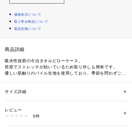
価格表示について
取り寄せ商品について
返品交換について
商品詳細
吸水性抜群の今治タオルピローケース。

筒形でストレッチが効いているため取り外しも簡単です。

優しい肌触りのパイル生地を使用しており、季節を問わずご使
用いただけます。
サイズ詳細
性別：
レディース
メンズ
カテゴリー：
家具・インテリア
 ＞ 
ベッド・寝具
 ＞ 
枕カバー
素材：綿98%ポリエチレン2%
生産国：日本
レビュー
商品番号：
1095700000094 
（モール）
0件
2270880121 （ショップ）