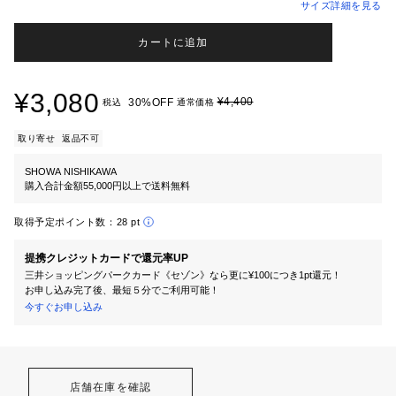
サイズ詳細を見る
カートに追加
¥3,080
¥4,400
30%OFF
税込
通常価格
取り寄せ
返品不可
SHOWA NISHIKAWA
購入合計金額55,000円以上で送料無料
取得予定ポイント数：
28 pt
提携クレジットカードで還元率UP
三井ショッピングパークカード《セゾン》なら更に¥100につき1pt還元！
お申し込み完了後、最短５分でご利用可能！
今すぐお申し込み
店舗在庫を確認