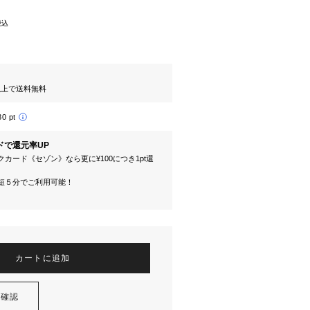
税込
円以上で送料無料
80 pt
ドで還元率UP
カード《セゾン》なら更に¥100につき1pt還
短５分でご利用可能！
カートに追加
を確認