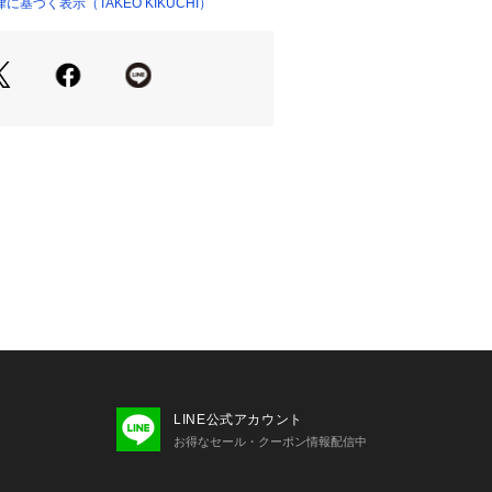
基づく表示（TAKEO KIKUCHI）
×4
トとしてもお薦めです。
り、実際よりも色味が違って見える場
た、パソコン・スマートフォンなどの
製品と画像のカラーが異なる場合もご
LINE公式アカウント
お得なセール・クーポン情報配信中