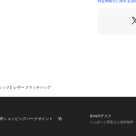
す。
特定商取引に関する法律に
※ポケット数:内側
大切な方へのギフ
※照明の関係によ
合があります。ま
環境により、若干
ざいます。
シック】レザー クラッチバッグ
&mallデスク
井ショッピングパークポイント
ららぽーと受取なら送料無料