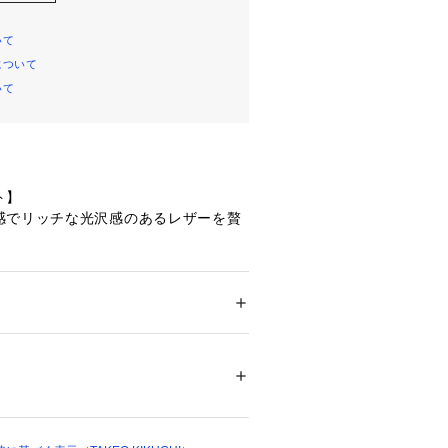
いて
について
いて
ト】
感でリッチな光沢感のあるレザーを贅
すい様に傷が目立ちにくい型押しレザ
ッチバッグ。
、ネイビー、ブラック、型押しブラッ
 ＞ 
クラッチバッグ
カラーは、薄金のメッキの金具が上品な
00039 
（モール）
ップ）
ブラック(019)カラーは、シルバーカラ
キリとしたシック仕上がりになりま