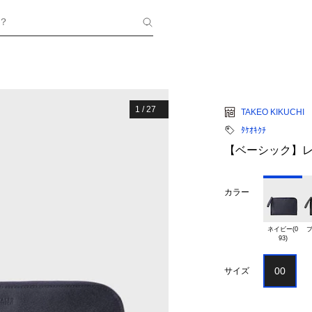
？
1
/
27
TAKEO KIKUCHI
ﾀｹｵｷｸﾁ
【ベーシック】レ
カラー
ネイビー(0

ブ
00
サイズ