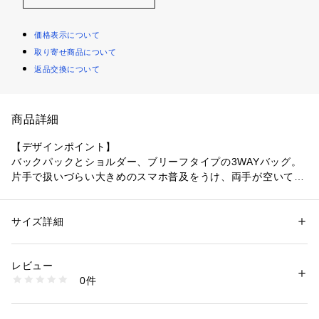
価格表示について
取り寄せ商品について
返品交換について
商品詳細
【デザインポイント】
バックパックとショルダー、ブリーフタイプの3WAYバッグ。
片手で扱いづらい大きめのスマホ普及をうけ、両手が空いて助
かる人気のバックパックタイプ。
PCプロテクションスリーブ付き。
ブリーフのハンドルは収納可能ですっきりした見え方に。
サイズ詳細
性別：
メンズ
ブランドネームはさり気ないレザーネーム。
カテゴリー：
バッグ
 ＞ 
バックパック・リュック
素材：本体: ポリエステル（ポリカーボネートコーティング） 持ち手: 牛
内装のテープを配色にすることでポケット位置が分かりやすく
革 合成皮革 その他: 合成皮革
レビュー
なりました。
生産国：ベトナム製
0件
商品番号：
1095800000089 
（モール）
070-01306 （ショップ）
【素材・特性】
素材はCORDURA(R)ポリエステルにコーティングをかけてお