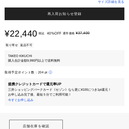
サイズ詳細を見る
再入荷お知らせ登録
¥22,440
¥37,400
40%OFF
税込
通常価格
取り寄せ
返品不可
TAKEO KIKUCHI
購入合計金額9,990円以上で送料無料
取得予定ポイント数：
204 pt
提携クレジットカードで還元率UP
三井ショッピングパークカード《セゾン》なら更に¥100につき1pt還元！
お申し込み完了後、最短５分でご利用可能！
今すぐお申し込み
店舗在庫を確認