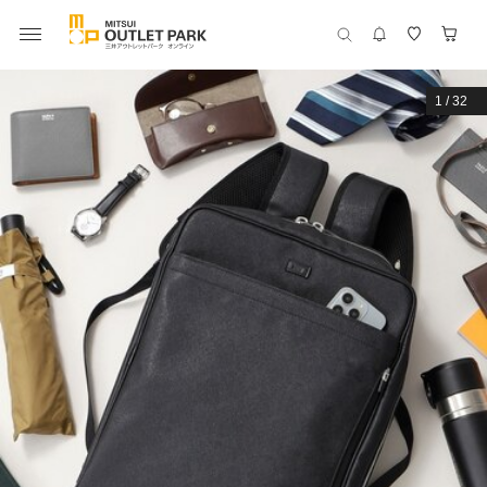
1
/
32