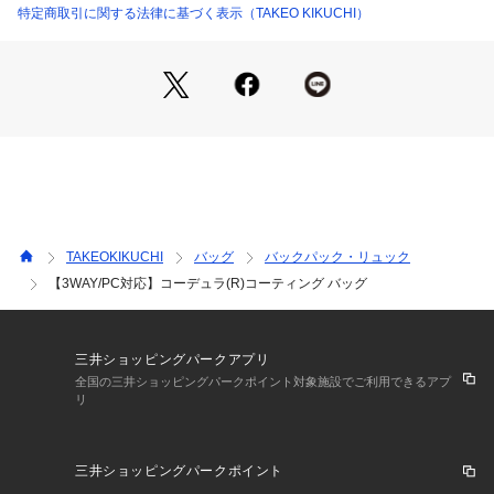
り、表面はサフィアーノエンボス加工がしてあるのでレザーと
特定商取引に関する法律に基づく表示（TAKEO KIKUCHI）
見間違うほどの良質感があります。
※ポケット数:外側×2 内側×6 内側ペンポケット×2
【A4ファイル収納可】
TAKEOKIKUCHI
バッグ
バックパック・リュック
【3WAY/PC対応】コーデュラ(R)コーティング バッグ
三井ショッピングパークアプリ
全国の三井ショッピングパークポイント対象施設でご利用できるアプ
リ
三井ショッピングパークポイント