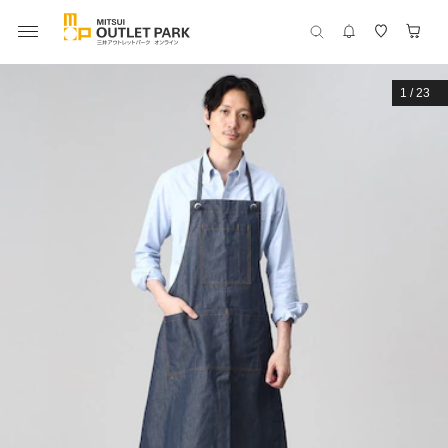
1
/
23