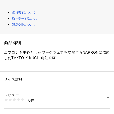
価格表示について
取り寄せ商品について
返品交換について
商品詳細
エプロンを中心としたワークウェアを展開するNAPRONに依頼
したTAKEO KIKUCHI別注企画
国産デニムの産地として有名な岡山で縫製されたこだわりのM
ADE IN JAPAN品のあるデニム素材、ディティールにこだわっ
た特別感のあるエプロンはGIFTにもおすすめです!
サイズ詳細
性別：
メンズ
カテゴリー：
生活雑貨
 ＞ 
キッチン用品･調理器具
 ＞ 
エプロン
素材：綿65 麻35％
【デザインポイント】
生産国：日本製
レビュー
料理だけでなくファッションにもエプロンをと言うコンセプト
商品番号：
1095800000120 
（モール）
0件
がTAKEO KIKUCHI の商品とのコーディネートにもぴったり相
G87-01515 （ショップ）
性の良いNAPRON
今回の別注企画は華文字刺繍を腰元に、NAPRONとダブルネー