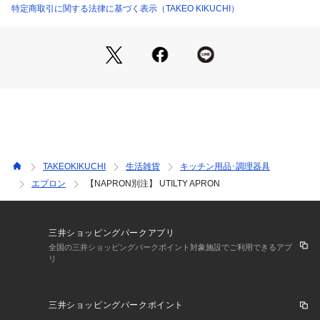
ム仕様。
特定商取引に関する法律に基づく表示（TAKEO KIKUCHI）
是非お洒落なエプロンをお楽しみください。
縦にも横にもカバー範囲が広いフルエプロンです。
股下部分にスリットが入っているため、足さばきが良く、しゃ
がみ作業や階段の上り下りがしやすいデザインです。
腰紐は前後どちらでも結ぶことができ、首紐部分にクロスにし
て通すことで腰掛けエプロンとしても使えます。
TAKEOKIKUCHI
生活雑貨
キッチン用品･調理器具
エプロン
【NAPRON別注】 UTILTY APRON
首掛けエプロン と 肩掛けエプロン の両方が楽しめる2WAY仕
様
UTILITY APRONは、紐の通し方次第で首掛けエプロンとして
も肩掛けエプロンとしても使えます。
三井ショッピングパークアプリ
※ポケット数：前×6
全国の三井ショッピングパークポイント対象施設でご利用できるアプ
リ
<首掛けの場合>
首掛けエプロンとして着用する場合は、腰紐を前で結びます。
三井ショッピングパークポイント
腰紐を前で結ぶことにより、胸元と首まわりにゆとりができ、