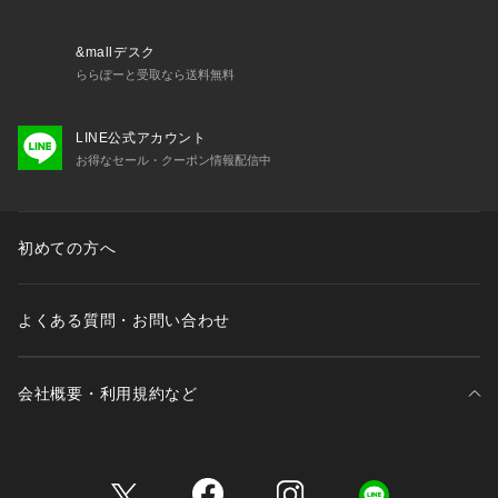
体への負担を最小限に押さえることができます。
また、腰紐を前で結ぶことにより、スッキリとした印象に仕上
がります。
&mallデスク
ららぽーと受取なら送料無料
<肩掛けの場合>
肩掛けエプロンとして着用する場合は、まず始めに首紐を外し
LINE公式アカウント
ます。
お得なセール・クーポン情報配信中
次に、腰紐をクロスし、首紐が通っていた穴に紐を通し、結び
目を作り固定します。
肩掛けタイプに変更した場合、着用時に紐を結ぶ必要がなくな
り、体を通すだけで着用できるため、着脱がとっても楽になり
初めての方へ
ます。
良質なデニム素材を選定し、同素材でワークキャップの展開も
よくある質問・お問い合わせ
あるので、屋外などのバーベキューやキャンプでセットで着用
がおすすめです。
GARDEN CAP【品番:G87-01518】
会社概要・利用規約など
父の日や結婚祝い、新居祝いのギフトとしても人気の高いアイ
三井不動産が展開する商業施設一覧
テムになり