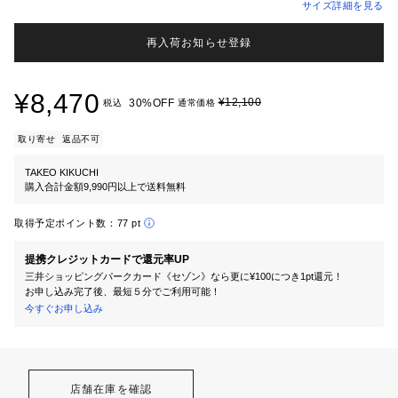
サイズ詳細を見る
再入荷お知らせ登録
¥8,470
¥12,100
30%OFF
税込
通常価格
取り寄せ
返品不可
TAKEO KIKUCHI
購入合計金額9,990円以上で送料無料
取得予定ポイント数：
77 pt
提携クレジットカードで還元率UP
三井ショッピングパークカード《セゾン》なら更に¥100につき1pt還元！
お申し込み完了後、最短５分でご利用可能！
今すぐお申し込み
店舗在庫を確認