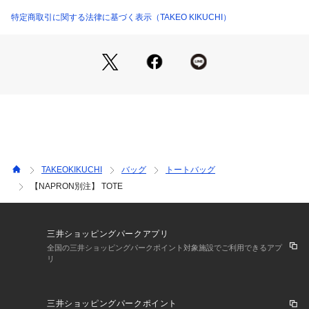
ターポリンの付属ベルトで小さく折りたたむことが出来るの
で、エコバッグとしても活躍します。
特定商取引に関する法律に基づく表示（TAKEO KIKUCHI）
TAKEO KIKUCHI オリジナル華文字を刺繍
※ポケット数：内側×2
【A4ファイル収納可】
父の日や結婚祝い、新居祝いのギフトとしてもおすすめです。
こちらはWEBと一部店舗限定展開のバイイング商品になりま
す。
TAKEOKIKUCHI
バッグ
トートバッグ
【NAPRON別注】 TOTE
【NAPRONについて】
エプロンを中心にファッションと作業着の中間の物づくりをす
るブランドNAPRON。
三井ショッピングパークアプリ
ワークウェアはファッションたりえるか?
全国の三井ショッピングパークポイント対象施設でご利用できるアプ
リ
ワークウェアを街で着用できるものに進化させたいーー。
わたしたちはそんな思いのもと、これまでのものづくりをつづ
三井ショッピングパークポイント
けてきました。