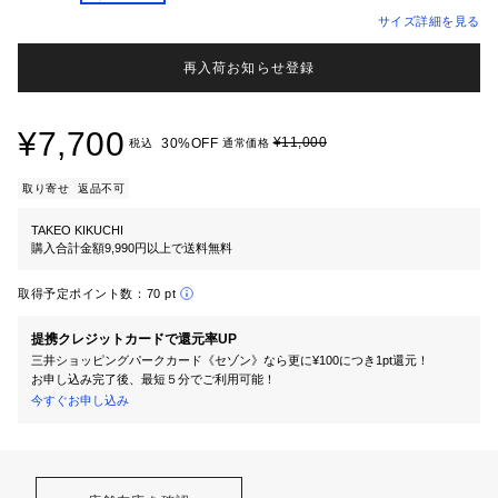
サイズ詳細を見る
再入荷お知らせ登録
¥7,700
¥11,000
30%OFF
税込
通常価格
取り寄せ
返品不可
TAKEO KIKUCHI
購入合計金額9,990円以上で送料無料
取得予定ポイント数：
70 pt
提携クレジットカードで還元率UP
三井ショッピングパークカード《セゾン》なら更に¥100につき1pt還元！
お申し込み完了後、最短５分でご利用可能！
今すぐお申し込み