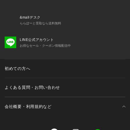
その思いは現在もかわることはありません。
機能を大切にした、実用に耐えられる本物を。
そして、ファッショナブルなワークウェアではなくファッショ
&mallデスク
ンとしてのワークウェアを。
ららぽーと受取なら送料無料
はその思いをさらに強くしてこれからのものづくりに反映させ
ていきたいと考えています。
LINE公式アカウント
お得なセール・クーポン情報配信中
ワークウェアはファッションたりえるか・・・
わたしたちの答えは「YES」です。
初めての方へ
よくある質問・お問い合わせ
会社概要・利用規約など
三井不動産が展開する商業施設一覧