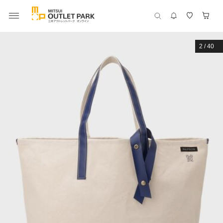
2
/
40