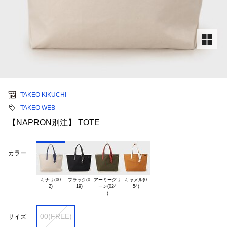
TAKEO KIKUCHI
TAKEO WEB
【NAPRON別注】 TOTE
カラー
キナリ(00

ブラック(0

アーミーグリ

キャメル(0

ーン(024

00(FREE)
サイズ