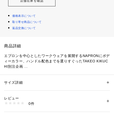
店舗在庫を確認
価格表示について
取り寄せ商品について
返品交換について
商品詳細
エプロンを中心としたワークウェアを展開するNAPRONにボデ
ィーカラー、ハンドル配色までを選りすぐったTAKEO KIKUC
HI別注企画 
素材、ディティールにこだわった特別感のあるトートバッグは
GIFTにもおすすめです!
サイズ詳細
性別：
メンズ
カテゴリー：
バッグ
 ＞ 
トートバッグ
素材：本体: 綿100％ ハンドル: 合成樹脂（ターポリン）
【デザインポイント】
生産国：日本製
レビュー
キャンバス地にターポリンを組み合わせたトートバッグ。
商品番号：
1095800000125 
（モール）
0件
ディテールを極力削ぎ落とし、ミニマルなデザインに仕上げま
G87-01519 （ショップ）
した。