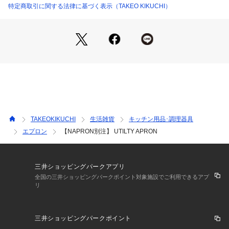
今回の別注企画は華文字刺繍を腰元に、NAPRONとダブルネー
特定商取引に関する法律に基づく表示（TAKEO KIKUCHI）
ム仕様。
是非お洒落なエプロンをお楽しみください。
縦にも横にもカバー範囲が広いのが特徴のフルエプロン。
股下部分に入ったスリットのおかげで、動きの多い作業にも最
適です。
胸元と腰元には手がすっぽり入る大きめポケットが付いていま
す。
長めについた腰ひもは前でも後ろでも結んでいただけます。 
TAKEOKIKUCHI
生活雑貨
キッチン用品･調理器具
首掛けエプロン と 肩掛けエプロン の両方が楽しめる2WAY仕
エプロン
【NAPRON別注】 UTILTY APRON
様。
UTILITY APRONは、紐の通し方次第で首掛けエプロンとして
も肩掛けエプロンとしても使えます。
※ポケット数：前×6
三井ショッピングパークアプリ
全国の三井ショッピングパークポイント対象施設でご利用できるアプ
リ
<首掛けの場合>
首掛けエプロンとして着用する場合は、腰紐を前で結びます。
腰紐を前で結ぶことにより、胸元と首まわりにゆとりができ、
三井ショッピングパークポイント
体への負担を最小限に押さえることができます。