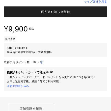
サイズ詳細を見る
再入荷お知らせ登録
¥9,900
税込
取り寄せ
TAKEO KIKUCHI
購入合計金額9,990円以上で送料無料
取得予定ポイント数：
90 pt
提携クレジットカードで還元率UP
三井ショッピングパークカード《セゾン》なら更に¥100につき1pt還元！
お申し込み完了後、最短５分でご利用可能！
今すぐお申し込み
店舗在庫を確認