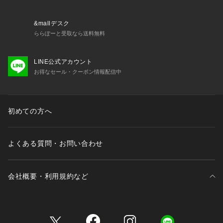
また、腰紐を前で結ぶことにより、スッキリとした印象に仕上
がります。
&mallデスク
<肩掛けの場合>
ららぽーと受取なら送料無料
肩掛けエプロンとして着用する場合は、まず始めに首紐を外し
ます。
LINE公式アカウント
次に、腰紐をクロスし、首紐が通っていた穴に紐を通し、結び
お得なセール・クーポン情報配信中
目を作り固定します。
肩掛けタイプに変更した場合、着用時に紐を結ぶ必要がなくな
り、体を通すだけで着用できるため、着脱がとっても楽になり
ます。
初めての方へ
同素材でワークキャップの展開もあるので、屋外などのバーベ
よくある質問・お問い合わせ
キューやキャンプでセットで着用がおすすめです。
GARDEN CAP【品番:G87-01517】
会社概要・利用規約など
父の日や結婚祝い、新居祝いのギフトとしても人気の高いアイ
テムになります。
三井不動産が展開する商業施設一覧
こちらはW