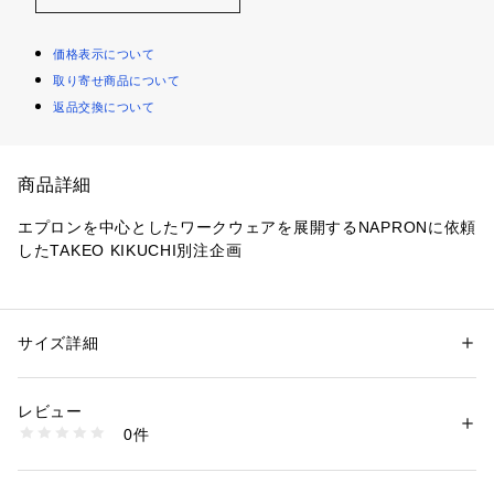
価格表示について
取り寄せ商品について
返品交換について
商品詳細
エプロンを中心としたワークウェアを展開するNAPRONに依頼
したTAKEO KIKUCHI別注企画 
国産デニムの産地として有名な岡山で縫製されたこだわりのM
ADE IN JAPAN 
ボディーカラー、素材、ディティールにこだわった特別感のあ
サイズ詳細
性別：
メンズ
るエプロンはGIFTにもおすすめです!
カテゴリー：
生活雑貨
 ＞ 
キッチン用品･調理器具
 ＞ 
エプロン
素材：綿100％
生産国：日本製
レビュー
【デザインポイント】
商品番号：
1095800000126 
（モール）
0件
料理だけでなくファッションにもエプロンをと言うコンセプト
G87-01513 （ショップ）
がTAKEO KIKUCHI の商品とのコーディネートにもぴったり相
性の良いNAPRON 。