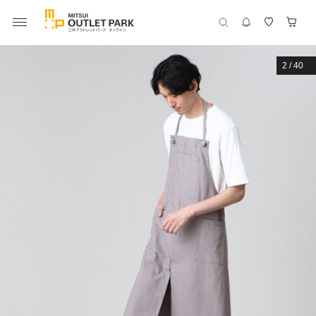
2
/
40