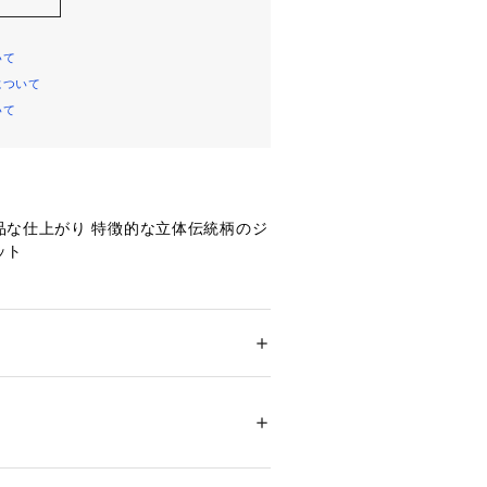
いて
について
いて
品な仕上がり 特徴的な立体伝統柄のジ
ット
ト】
統的な千鳥格子を立体的に表現した特
材を使用しています。
ション
 ＞ 
ジャケット
 ＞ 
テーラードジャケッ
表現したチドリ柄
53 ポリエステル47％ 裏地: ポリエステル10
含ませ膨らみを持たせ表層のチドリ柄
00129 
（モール）
テル糸を使用し生地にテンションとハ
ップ）
かりとした綺麗なシルエットと伸縮の