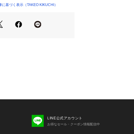
を作り出します。
基づく表示（TAKEO KIKUCHI）
地のハリと生地表面の毛羽を綺麗に処
のモダンな表情が都会的でしっかり上
ではの快適なストレッチ性、総裏仕立
た仕立てとスムーズな袖通しで快適な
す。
るのもうれしいポイント。
に合わせた程よくゆとりを持たせたシ
スタイリングに取り入れ易く、品のあ
適な着心地を楽しめるおすすめジャケ
 内側×2
、臭いを防ぐスウェーデン生まれの抗
ングブランド『ポリジン（R）』の効
LINE公式アカウント
生を抑制します。『ポリジン（R）』
お得なセール・クーポン情報配信中
だ湿った繊維に繁殖するバクテリアの