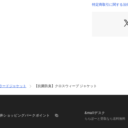
ある快適な着心地
特定商取引に関する法律に
しっかりとした生
理した程よい艶感
品スタイル。
ジャージ素材なら
てのしっかりとし
着心地を楽しめま
ご家庭で洗濯でき
ON／OFFシーン
ルエットは様々な
る大人な印象で快
ットです。
※ポケット数：横×2
ラードジャケット
【抗菌防臭】クロスウィーブ ジャケット
【素材・特性】
■ポリジン（R）
菌の繁殖をおさえ
菌防臭のリーディ
&mallデスク
井ショッピングパークポイント
果により臭いの発
ららぽーと受取なら送料無料
は、汗などを含ん