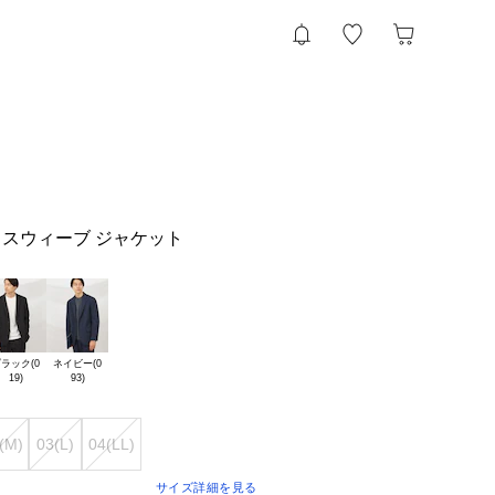
スウィーブ ジャケット
ラック(0

ネイビー(0

(M)
03(L)
04(LL)
サイズ詳細を見る