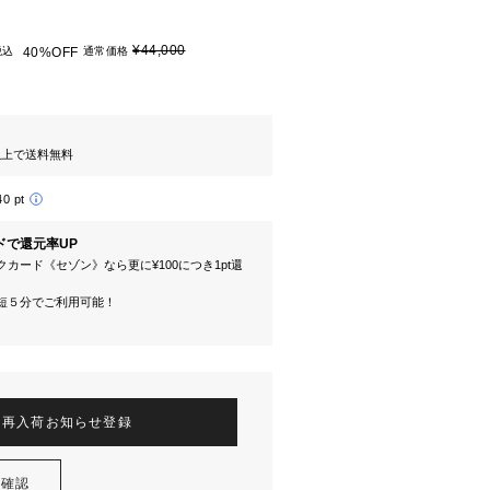
¥44,000
税込
40%OFF
通常価格
円以上で送料無料
40 pt
ドで還元率UP
カード《セゾン》なら更に¥100につき1pt還
短５分でご利用可能！
再入荷お知らせ登録
を確認