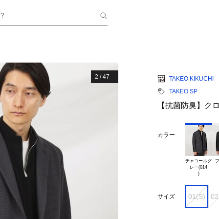
？
2
/
47
TAKEO KIKUCHI
TAKEO SP
【抗菌防臭】クロ
カラー
チャコールグ

ブ
レー(014

01(S)
02
サイズ