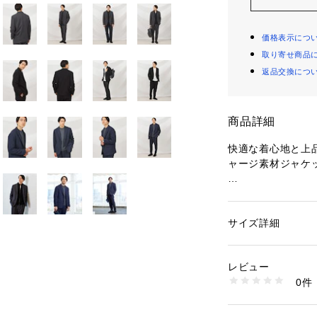
価格表示につ
取り寄せ商品
返品交換につ
商品詳細
快適な着心地と上
ャージ素材ジャケ
【デザインポイン
特殊な編み機で伝
徴的なジャージ素
サイズ詳細
性別：
メンズ
カテゴリー：
ファッ
ト
・表層は綿素材で
素材：表地: コットン
レビュー
・中間層は空気を
0％
0件
を立体的に表現
生産国：中国製
商品番号：
10958000
・下層はポリエス
931-41370 （ショ
リ感を持たせしっ