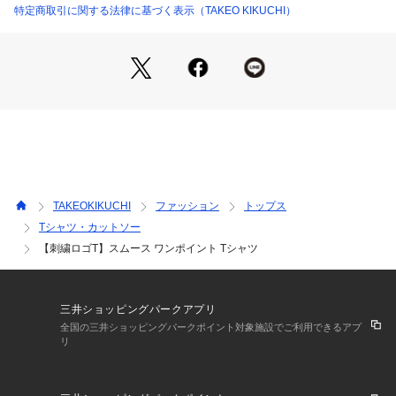
能です。
特定商取引に関する法律に基づく表示（TAKEO KIKUCHI）
※照明の関係により、実際よりも色味が違って見える場合があ
ります。また、パソコン・スマートフォンなどの環境により、
若干製品と画像のカラーが異なる場合もございます。
TAKEOKIKUCHI
ファッション
トップス
Tシャツ・カットソー
【刺繍ロゴT】スムース ワンポイント Tシャツ
三井ショッピングパークアプリ
全国の三井ショッピングパークポイント対象施設でご利用できるアプ
リ