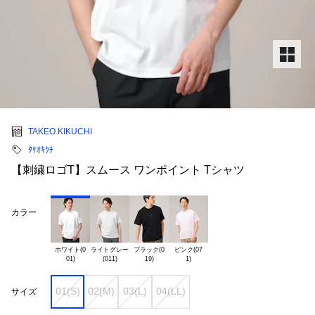
TAKEO KIKUCHI
ﾀｹｵｷｸﾁ
【刺繍ロゴT】スムース ワンポイント Tシャツ
カラー
ホワイト(0

ライトグレー

ブラック(0

ピンク(07

01(S)
02(M)
03(L)
04(LL)
サイズ