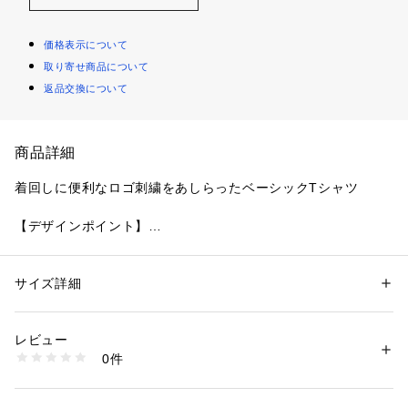
価格表示について
取り寄せ商品について
返品交換について
商品詳細
着回しに便利なロゴ刺繍をあしらったベーシックTシャツ
【デザインポイント】
ジャケットやシャツのインナーに合うスリムなサイズ感に合わ
せ、スムースという肌触りの良い両面編み組織を使用。
生の通り滑らかな着心地と、加工に寄り毛羽が少なくキレイな
サイズ詳細
性別：
メンズ
表面感がポイントです。
カテゴリー：
ファッション
 ＞ 
トップス
 ＞ 
Tシャツ・カットソー
素材：コットン100％
生産国：日本製
レビュー
胸には過去のデザインアーカイブから復刻したロゴを刺繍して
商品番号：
1095800000263 
（モール）
0件
います。
070-21002 （ショップ）
微配色になっているので目立ちすぎず、さり気ないアクセント
になっており、ジャケットや羽織と相性良くスタイリングが可