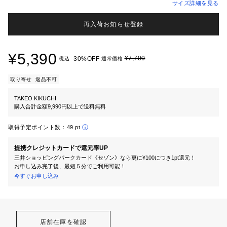
サイズ詳細を見る
再入荷お知らせ登録
¥5,390
¥7,700
30%OFF
税込
通常価格
取り寄せ
返品不可
TAKEO KIKUCHI
購入合計金額9,990円以上で送料無料
取得予定ポイント数：
49 pt
提携クレジットカードで還元率UP
三井ショッピングパークカード《セゾン》なら更に¥100につき1pt還元！
お申し込み完了後、最短５分でご利用可能！
今すぐお申し込み
店舗在庫を確認