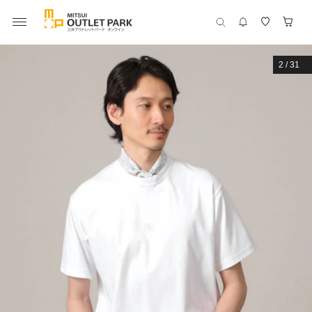
2
/
31