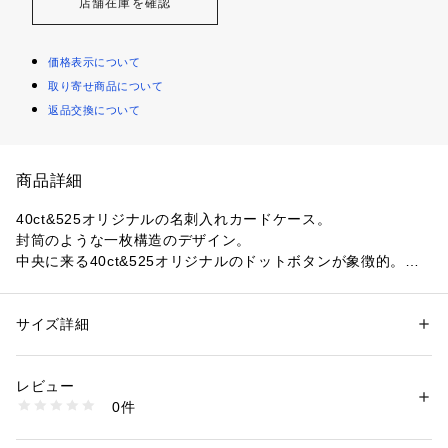
店舗在庫を確認
価格表示について
取り寄せ商品について
返品交換について
商品詳細
40ct&525オリジナルの名刺入れカードケース。
封筒のような一枚構造のデザイン。
中央に来る40ct&525オリジナルのドットボタンが象徴的。
型押しクロコの素材は牛革。
豊富なカラーバリエーションも魅力。ほかにないデザインのカ
サイズ詳細
性別：
メンズ
ードケースは、ギフトにも最適です。
カテゴリー：
ファッション
 ＞ 
ファッション雑貨
 ＞ 
その他ファッション雑
貨
素材：牛革
レビュー
生産国：日本製
0件
商品番号：
1095800000554 
（モール）
205-01885 （ショップ）