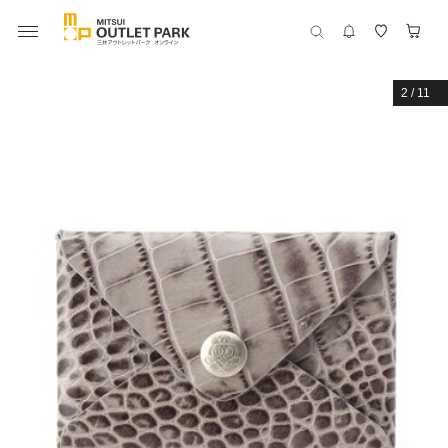
2
/
11