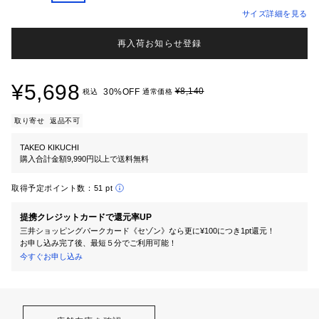
サイズ詳細を見る
再入荷お知らせ登録
¥5,698
¥8,140
30%OFF
税込
通常価格
取り寄せ
返品不可
TAKEO KIKUCHI
購入合計金額9,990円以上で送料無料
取得予定ポイント数：
51 pt
提携クレジットカードで還元率UP
三井ショッピングパークカード《セゾン》なら更に¥100につき1pt還元！
お申し込み完了後、最短５分でご利用可能！
今すぐお申し込み