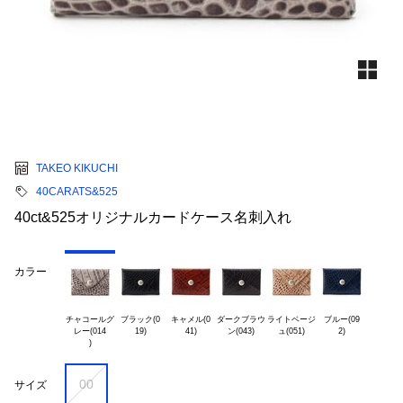
TAKEO KIKUCHI
40CARATS&525
40ct&525オリジナルカードケース名刺入れ
カラー
チャコールグ

ブラック(0

キャメル(0

ダークブラウ

ライトベージ

ブルー(09

レー(014

00
サイズ