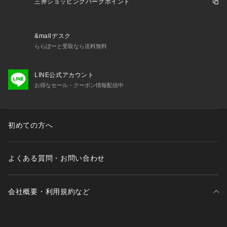
三井ショッピングパークポイント
-attention-
下記を商品特性としてお読みいただいたうえでご了承のうえお
買い求めください。
&mallデスク
ららぽーと受取なら送料無料
ハンドメイドの為、作り手さんにより個性があり柄・サイズ等
に個体差が生じる場合があります。
LINE公式アカウント
また、生産工程での溶かし跡や焦げなどが残る場合がありま
お得なセール・クーポン情報配信中
す。
装着の際、輪ゴムのようにネジネジと撚らず、必ず調節部を可
動させて装着してください。
糸が逆撚りになりほどけてしまいます。
初めての方へ
繊細な素材の服や、混雑時などはひっかからにようご注意おね
がいします。
よくある質問・お問い合わせ
こちらはWEBと一部店舗限定展開のバイイング商品になりま
す。
会社概要・利用規約など
三井不動産が展開する商業施設一覧