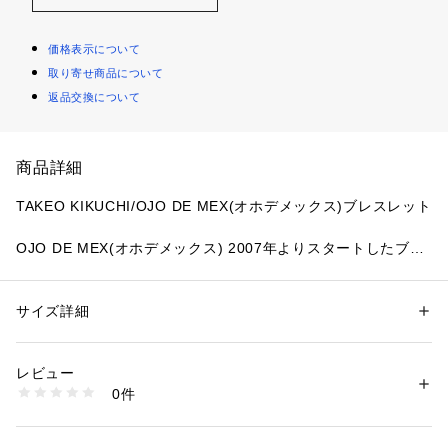
価格表示について
取り寄せ商品について
返品交換について
商品詳細
TAKEO KIKUCHI/OJO DE MEX(オホデメックス)ブレスレット
OJO DE MEX(オホデメックス) 2007年よりスタートしたブラ
ンド
メキシコ先住民の手作業によるアイテムや、独自のフィルター
を通してメキシコのエッセンス盛り込んだ小物・アクセサリー
サイズ詳細
性別：
メンズ
を展開。
カテゴリー：
ファッション
 ＞ 
腕時計・アクセサリー
 ＞ 
ブレスレット・バ
ングル
ベーシックなスタイルのアクセントになるようなアイテムを提
素材：ナイロン 付属: 合金
レビュー
案しており、男女問わずあわせられるユニセックスなアイテム
生産国：メキシコ製
0件
を展開。
商品番号：
1095800000618 
（モール）
G87-01418 （ショップ）
現地特有の土着感のある素材を使ったアイテムや、直接現地で
感じたイメージを盛り込んだハイブリッドなアイテムなどもリ