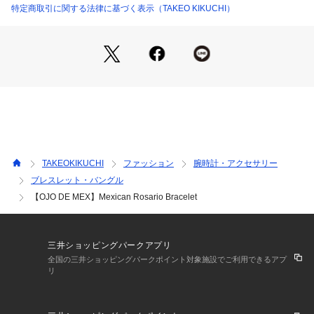
リースしてます。
特定商取引に関する法律に基づく表示（TAKEO KIKUCHI）
【デザインポイント】
昨今はファッションアイテムとしても定番となったロザリオタ
イプのアクセサリー。
メキシコ現地でハンドメイドによって編みこまれており、商品
一つ一つに僅かな違いがあるのも楽しいアソート感をだしてま
す。
ツヤ感のある素材と、力強く素朴な手作業の編み込みがメキシ
コっぽさを醸し出しています。
TAKEOKIKUCHI
ファッション
腕時計・アクセサリー
ブレスレット・バングル
いつものコーディネートにフォークロア―なアイテムを一つプ
【OJO DE MEX】Mexican Rosario Bracelet
ラスするだけで、どこか自由な雰囲気を表現してくれます。
今回TAKEO KIIKUCHIのセレクトカラーは、お洋服にあう少し
落ち着いたアコースティックな雰囲気の色を中心に選んでいま
す。
三井ショッピングパークアプリ
全国の三井ショッピングパークポイント対象施設でご利用できるアプ
フォークロア―なワンポイントコーディネートでいつものスタ
リ
イリングに少し変化を加えてみたり、シルバーアクセサリーと
重ねづけしてみるのもおすすめです。