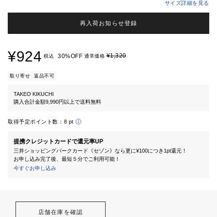
サイズ詳細を見る
再入荷お知らせ登録
¥924
¥1,320
30%OFF
税込
通常価格
取り寄せ
返品不可
TAKEO KIKUCHI
購入合計金額9,990円以上で送料無料
取得予定ポイント数：
8 pt
提携クレジットカードで還元率UP
三井ショッピングパークカード《セゾン》なら更に¥100につき1pt還元！
お申し込み完了後、最短５分でご利用可能！
今すぐお申し込み
店舗在庫を確認