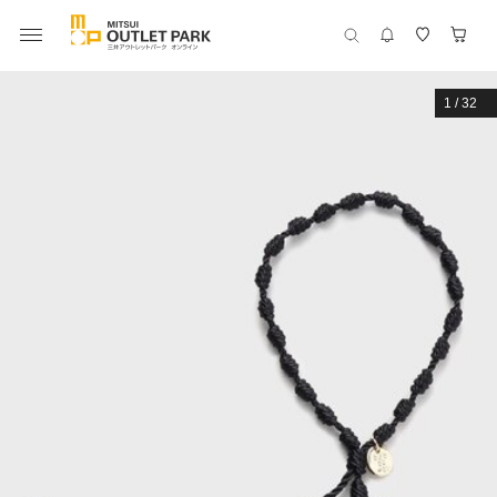
1
/
32