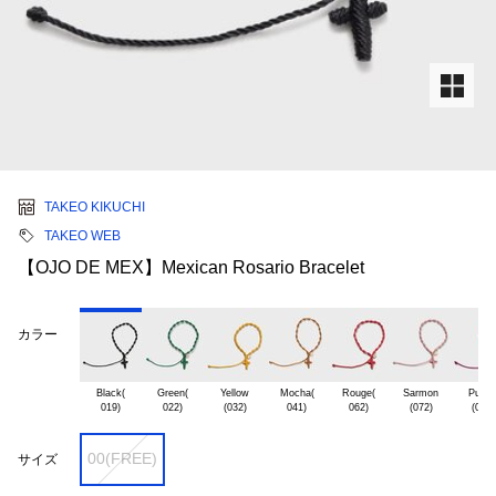
TAKEO KIKUCHI
TAKEO WEB
【OJO DE MEX】Mexican Rosario Bracelet
カラー
Black(

Green(

Yellow

Mocha(

Rouge(

Sarmon

Purple
00(FREE)
サイズ