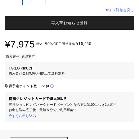
サイズ詳細を見る
再入荷お知らせ登録
¥7,975
¥15,950
50%OFF
税込
通常価格
取り寄せ
返品不可
TAKEO KIKUCHI
購入合計金額9,990円以上で送料無料
取得予定ポイント数：
72 pt
提携クレジットカードで還元率UP
三井ショッピングパークカード《セゾン》なら更に¥100につき1pt還元！
お申し込み完了後、最短５分でご利用可能！
今すぐお申し込み