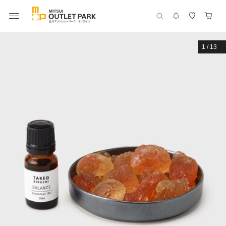
1
/
13