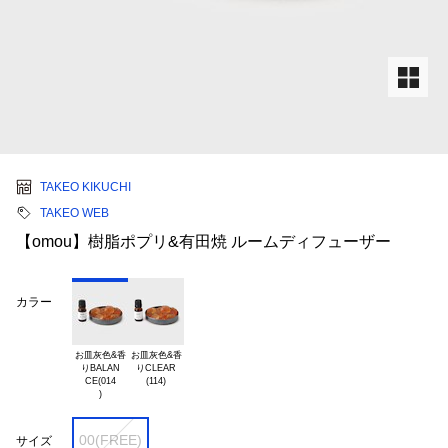
TAKEO KIKUCHI
TAKEO WEB
【omou】樹脂ポプリ&有田焼 ルームディフューザー
カラー
お皿灰色&香

お皿灰色&香

りBALAN

りCLEAR

CE(014

00(FREE)
サイズ