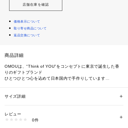
店舗在庫を確認
価格表示について
取り寄せ商品について
返品交換について
商品詳細
OMOUは、“Think of YOU”をコンセプトに東京で誕生した香
りのギフトブランド
ひとつひとつ心を込めて日本国内で手作りしています
【デザインポイント】
【omou】の別注企画。樹脂ポプリ＆有田焼(グレー)
サイズ詳細
性別：
メンズ
グレーの有田焼トレイをTAKEO KIKUCHI別注企画としてオー
カテゴリー：
コスメ・ビューティー
 ＞ 
香水
 ＞ 
香水・フレグランス
素材：樹脂ポプリ: 木の樹脂 有田焼: 陶石 精油入れ: 硝子
ダーした商品になります。
生産国：日本
レビュー
商品番号：
1095800000645 
（モール）
0件
樹脂に精油を染み込ませて香らせるルームディフューザー。
G87-01406 （ショップ）
玄関やリビングに置くだけで良質な日常が訪れます。