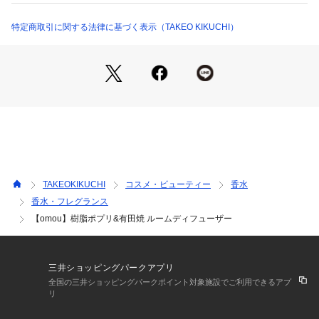
火も電気も使わないので安心してお使い頂けます。
特定商取引に関する法律に基づく表示（TAKEO KIKUCHI）
樹脂ポプリを乗せるトレーは職人の手で作られた有田焼。
樹脂ポプリはヒノキなどの樹脂が地中で長い年月をかけ化石化
したもの。
精油をかけると艶めきます。
香りは、草木からじっくりと抽出された100%植物由来。
馴染みのある香りが暮らしにすっと溶け込みます。
人工的に作られた香料には表現できない、優しい香りが特徴で
す。
透き通るような香りは暮らしにすっと溶け込み、心身ともに私
TAKEOKIKUCHI
コスメ・ビューティー
香水
たちを癒してくれます。
香水・フレグランス
【omou】樹脂ポプリ&有田焼 ルームディフューザー
香り:BALANCE(ピンクグレープフルーツ、ベルガモットFC
F、シダーウッドヴァージニア、ユーカリグロブルス、ベチバ
ー)
温かみのある柑橘の中に、落ち着いたウッディーを感じる穏や
三井ショッピングパークアプリ
かな香り。穏やかな気持ちへと導いてくれます。
全国の三井ショッピングパークポイント対象施設でご利用できるアプ
リ
香り:CLEAR(パインスコッチ、ユーカリラディアータ、ペパー