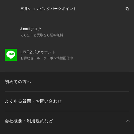
ミントアヴェンシス、スパイクラベンダー)
ミントとラベンダーの透き通るような爽やかでハーバルな香
三井ショッピングパークポイント
り。角のない柔らかな香りは心をリフレッシュさせてくれま
す。
&mallデスク
使い方:樹脂ポプリを有田焼トレーの上に乗せ、樹脂ポプリに
ららぽーと受取なら送料無料
精油を3滴垂らしてお使いください。
精油が揮発することで香りが空間に立ち込めます。
LINE公式アカウント
お得なセール・クーポン情報配信中
商品サイズ:有田焼直径10cm
箱サイズ:幅21.5cm×奥行19cm×高さ5.5cm
セット内容:樹脂ポプリ×1、精油10ml×1、有田焼トレー×1、説
明書、クリスマスカード×1
初めての方へ
＜使用上の注意＞
・うつわは破損の原因になる為、落としたり強い力を加えない
よくある質問・お問い合わせ
でください。
・樹脂は、食べ物ではございません。また、水には濡らさない
でく
会社概要・利用規約など