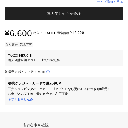
サイズ詳細を見る
再入荷お知らせ登録
¥6,600
¥13,200
50%OFF
税込
通常価格
取り寄せ
返品不可
TAKEO KIKUCHI
購入合計金額9,990円以上で送料無料
取得予定ポイント数：
60 pt
提携クレジットカードで還元率UP
三井ショッピングパークカード《セゾン》なら更に¥100につき1pt還元！
お申し込み完了後、最短５分でご利用可能！
今すぐお申し込み
店舗在庫を確認