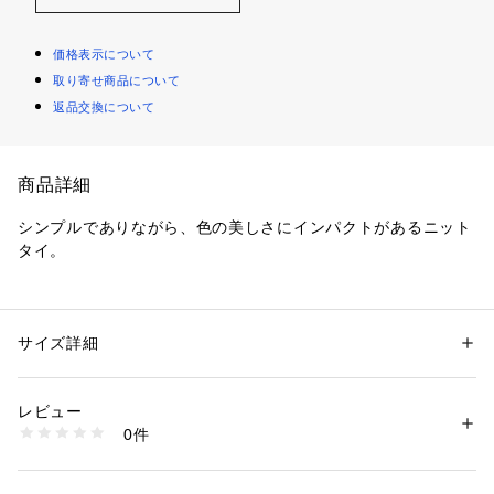
価格表示について
取り寄せ商品について
返品交換について
商品詳細
シンプルでありながら、色の美しさにインパクトがあるニット
タイ。
性別：
メンズ
サイズ詳細
カテゴリー：
ファッション
 ＞ 
スーツ・ネクタイ
 ＞ 
ネクタイ
素材：毛100％
生産国：イタリア製
商品番号：
1095800001051 
（モール）
レビュー
205-01964 （ショップ）
0件