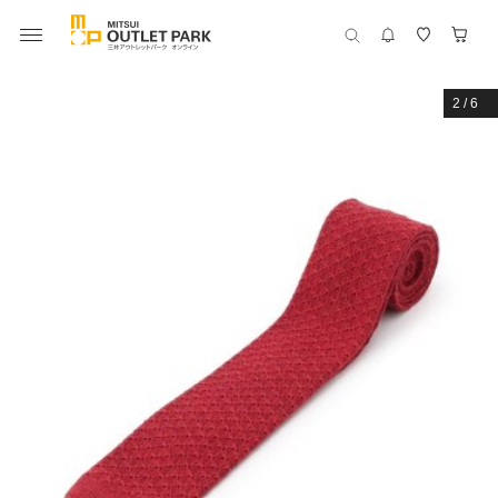
2
/
6