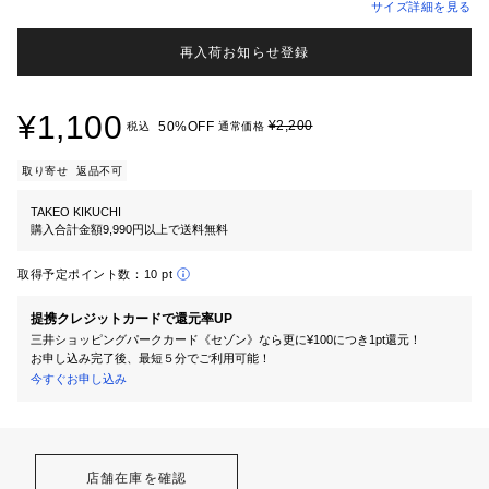
サイズ詳細を見る
再入荷お知らせ登録
¥1,100
¥2,200
50%OFF
税込
通常価格
取り寄せ
返品不可
TAKEO KIKUCHI
購入合計金額9,990円以上で送料無料
取得予定ポイント数：
10 pt
提携クレジットカードで還元率UP
三井ショッピングパークカード《セゾン》なら更に¥100につき1pt還元！
お申し込み完了後、最短５分でご利用可能！
今すぐお申し込み
店舗在庫を確認