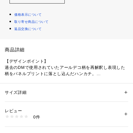
価格表示について
取り寄せ商品について
返品交換について
商品詳細
【デザインポイント】
過去のDMで使用されていたアールデコ柄を再解釈し表現した
柄をパネルプリントに落とし込んだハンカチ。
柔らかいタッチでネッカチーフとしても使えるサイズ。 
サイズ詳細
性別：
メンズ
※照明の関係により、実際よりも色味が違って見える場合があ
カテゴリー：
ファッション
 ＞ 
ファッション雑貨
 ＞ 
ハンカチ・ハンドタオ
ル
ります。また、パソコン・スマートフォンなどの環境により、
素材：コットン100％
レビュー
若干製品と画像のカラーが異なる場合もございます。
生産国：日本製
0件
商品番号：
1095800001058 
（モール）
070-09915 （ショップ）