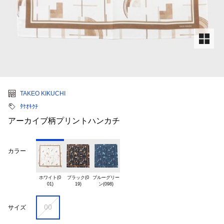
TAKEO KIKUCHI
ﾀｹｵｷｸﾁ
アーカイブ柄プリントハンカチ
カラー
ホワイト(0

ブラック(0

ブルーグリー

00
サイズ