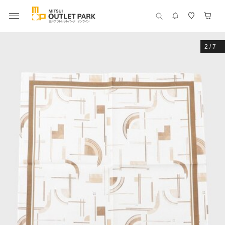
2
/
7