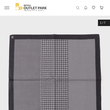
1
/
7