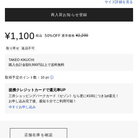
サイズ詳細を見る
再入荷お知らせ登録
¥1,100
¥2,200
50%OFF
税込
通常価格
取り寄せ
返品不可
TAKEO KIKUCHI
購入合計金額9,990円以上で送料無料
取得予定ポイント数：
10 pt
提携クレジットカードで還元率UP
三井ショッピングパークカード《セゾン》なら更に¥100につき1pt還元！
お申し込み完了後、最短５分でご利用可能！
今すぐお申し込み
店舗在庫を確認