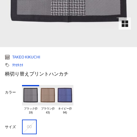
TAKEO KIKUCHI
ﾀｹｵｷｸﾁ
柄切り替えプリントハンカチ
カラー
ブラック(0

ブラウン(0

ネイビー(0

00
サイズ