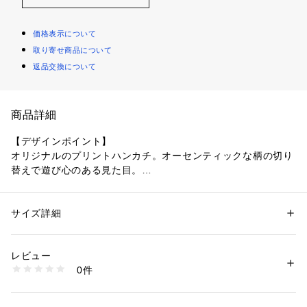
価格表示について
取り寄せ商品について
返品交換について
商品詳細
【デザインポイント】
オリジナルのプリントハンカチ。オーセンティックな柄の切り
替えで遊び心のある見た目。
ビジネスユーズも見据えた落ち着いた柄域。
柔らかいタッチでネッカチーフとしても使えるサイズ。
サイズ詳細
性別：
メンズ
カテゴリー：
ファッション
 ＞ 
ファッション雑貨
 ＞ 
ハンカチ・ハンドタオ
ル
※照明の関係により、実際よりも色味が違って見える場合があ
素材：コットン100％
レビュー
ります。また、パソコン・スマートフォンなどの環境により、
生産国：日本製
0件
若干製品と画像のカラーが異なる場合もございます。
商品番号：
1095800001060 
（モール）
070-09918 （ショップ）