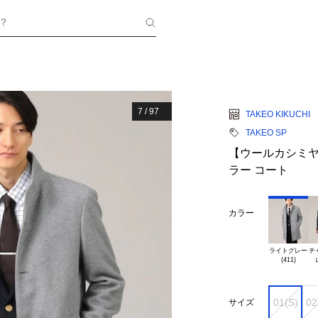
？
7
/
97
TAKEO KIKUCHI
TAKEO SP
【ウールカシミヤ
ラー コート
カラー
ライトグレー

チ
01(S)
02
サイズ