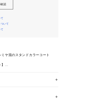
を確認
いて
について
いて
シミヤ混のスタンドカラーコート
ト】
レガントな立ち衿。凜とした印象にな
は、カジュアルシーンでもどこと無く
雰囲気を作り出す事ができます。
のある肩周りと、膝上丈のすっきりと
ション
 ＞ 
アウター
 ＞ 
その他アウター
111） チャコールグレー（114） ブラック
ディで作られ、オフのシーンでニット
リーン（126） ネイビー（193） ベージュ（1
みならず、スーツの上から着てエレガ
％ カシミヤ30％ 裏地: ポリエステル52％ レー
いバランスになっています。