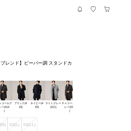
ブレンド】ビーバー調 スタンドカ
ャコールグ

ブラック(4

ネイビー(4

ライトグレー

チャコールグ

ブラック(0

ネイビー(0

ライトグレー

チ
レー(414

レー(014

(M)
03(L)
04(LL)