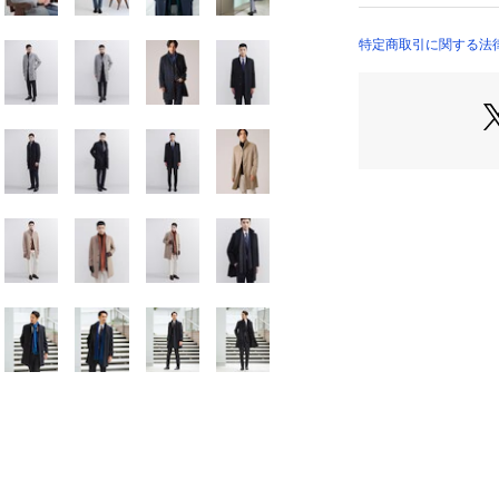
商品番号：
10958000
トップ釦を外して
931-91001 （ショ
クタイで色を挿す
特定商取引に関する法律に
このVゾーンの衿
し、中に入れる芯
調整したりと、様
た。
もちろんビジネス
※ポケット数:横×2
【素材・特性】
上品な光沢感のあ
カシミヤを混紡す
風合いに仕上げて
無地見えでも、ベ
きのある上品な見
胴裏はレーヨン混
くりになっていま
※裏地あり
【おすすめスタイ
冬素材のウールパ