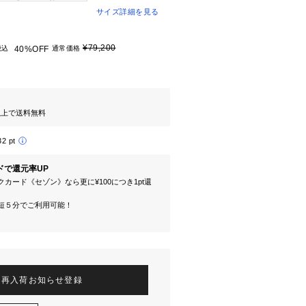
サイズ詳細を見る
¥79,200
税込
40%OFF
通常価格
円以上で送料無料
32 pt
ドで還元率UP
カード《セゾン》なら更に¥100につき1pt還
短５分でご利用可能！
再入荷お知らせ登録