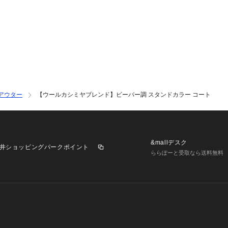
れば、上品なカジ
ビジネスシーンで
の印象を作り出せ
※照明の関係によ
合があります。ま
環境により、若干
ざいます。
アウター
【ウールカシミヤブレンド】ビーバー調 スタンドカラー コート
&mallデスク
井ショッピングパークポイント
ららぽーと受取なら送料無料