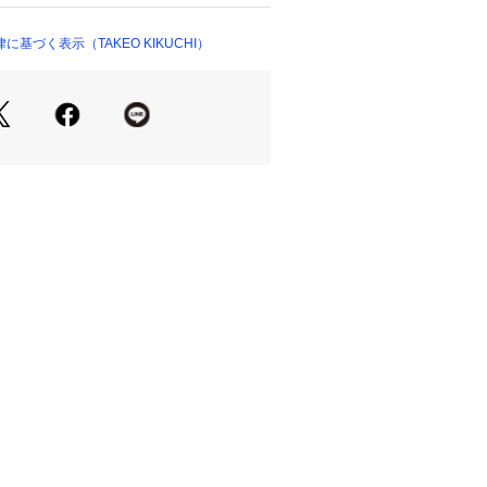
01115 
（モール）
Vゾーンを広めに作り、マフラーやネ
ップ）
事をお勧めします。
基づく表示（TAKEO KIKUCHI）
周りを作る為、素材の張り感を調整
地を複数用い、衿の外と内とで型紙を
々な部門の知恵を駆使して完成しまし
にも使いやすいデザインです。
 内側×2
る素材です。
ることで、滑らかなタッチと柔らかな
います。
ースをカルゼ柄を載せる事でより奥行
た目にしています。
の柔らかさと滑りの良さを活かしたつ
す。
リング】
ンツやにハイゲージのニットを合わせ