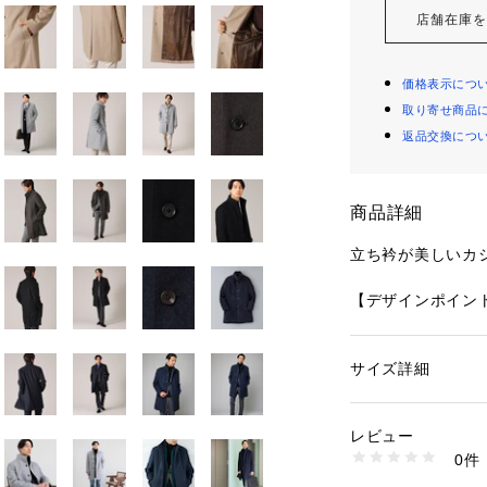
店舗在庫
価格表示につ
取り寄せ商品
返品交換につ
商品詳細
立ち衿が美しいカ
【デザインポイン
一番の特徴は、エ
るスタンドカラー
落ち着いた大人の
サイズ詳細
性別：
メンズ
シルエットは丸み
カテゴリー：
ファッ
素材：ライトグレー（
したシャープなボ
（119） オリーブグ
レビュー
の上からの着用の
53） 表地: 羊毛70
0件
ントでかつ動き易
ヨン48％
生産国：中国製