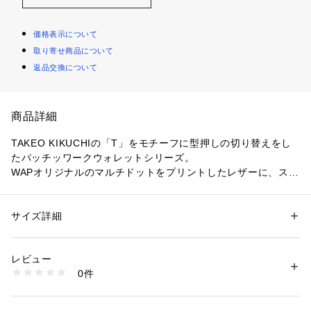
価格表示について
取り寄せ商品について
返品交換について
商品詳細
TAKEO KIKUCHIの「T」をモチーフに型押しの切り替えをし
たパッチッワークウォレットシリーズ。
WAPオリジナルのマルチドットをプリントしたレザーに、スー
ツをイメージしたピンストライププリントレザー、サフィアノ
レザーのﾌﾞﾙｰ系で統一したコンビネーションで遊びと仕事の柄
が共存するWAPを象徴するウォレットとなっております。
サイズ詳細
性別：
メンズ
カテゴリー：
ファッション
 ＞ 
財布・ケース
 ＞ 
財布
素材：牛革
【 Original Pattern Dot Pattern 】
レビュー
タケオキクチのアーカイブにもある何かとゆかりのあるビリヤ
商品番号：
1095800001129 
（モール）
0件
ード柄をオリジナルのドット柄で表現したシリーズです。
931-01515 （ショップ）
【 WORK AND PLAY 】