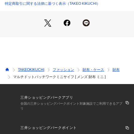
色気と遊び心があり、今の時代をさり気なく着こなす男性に向
特定商取引に関する法律に基づく表示（TAKEO KIKUCHI）
けた今シーズンのコンセプトグッズラインナップ。
キーワードとしてマルチカラーのバリエーションやオリジナル
パターンのドット柄、ナンバリングアイテム、ネオンサインを
モチーフにしたフォント使いなどカラフルでPOPなデザインは
ギフトをお探しの女性の方にもおすすめのシリーズです。
※こちらの商品は一部店舗とWEBでの限定販売となっておりま
す。
※こちらの商品は070ー05458と同型のミニサイフとなってお
ります。
TAKEOKIKUCHI
ファッション
財布・ケース
財布
マルチドットパッチワークミニサイフ [ メンズ 財布 ミニ ]
三井ショッピングパークアプリ
全国の三井ショッピングパークポイント対象施設でご利用できるアプ
リ
三井ショッピングパークポイント