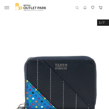
1
/
7