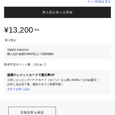
サイズ詳細を見る
再入荷お知らせ登録
¥13,200
税込
取り寄せ
TAKEO KIKUCHI
購入合計金額9,990円以上で送料無料
取得予定ポイント数：
120 pt
提携クレジットカードで還元率UP
三井ショッピングパークカード《セゾン》なら更に¥100につき1pt還元！
お申し込み完了後、最短５分でご利用可能！
今すぐお申し込み
店舗在庫を確認