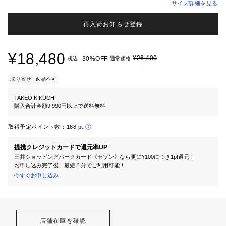
サイズ詳細を見る
再入荷お知らせ登録
¥18,480
¥26,400
30%OFF
税込
通常価格
取り寄せ
返品不可
TAKEO KIKUCHI
購入合計金額9,990円以上で送料無料
取得予定ポイント数：
168 pt
提携クレジットカードで還元率UP
三井ショッピングパークカード《セゾン》なら更に¥100につき1pt還元！
お申し込み完了後、最短５分でご利用可能！
今すぐお申し込み
店舗在庫を確認