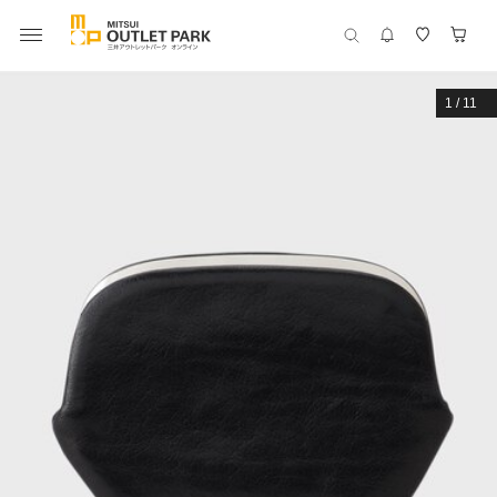
1
/
11