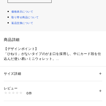
価格表示について
取り寄せ商品について
返品交換について
商品詳細
【デザインポイント】
「ひねり」がないタイプのがま口を採用し、中にカード段を仕
込んだ使い易いミニウォレット。
内側のフラップにハウスマークのロゴ入り。
※仕様：カードポケット×2
サイズ詳細
性別：
メンズ
【THE FLAGSHIP】
カテゴリー：
ファッション
 ＞ 
財布・ケース
 ＞ 
コインケース・札入れ
素材：牛革
ブランド40周年を迎えるTAKEO KIKUCHIの新レーベル。
生産国：日本製
レビュー
「THIS IS THE JAPAN BRAND」をコンセプトに、日本独自
商品番号：
1095800001173 
（モール）
0件
の素材や技術にこだわったハイクオリティなラインナップ。
931-01544 （ショップ）
【素材・特性】