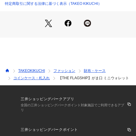
ミニマムなガマ口を使用した財布シリーズ。
特定商取引に関する法律に基づく表示（TAKEO KIKUCHI）
革はイタリア・トスカーナのタンナーヴィルジリオ・コンチェ
リア・アルティジャーナが手掛けるのレザー。
ベジタブルタンニン鞣し、ミモザ、ケブラチョと牛脂を混ぜ合
わせて鞣し、特殊なエッセンスを加え香り高く仕上げた革。
自然なシボと発色の良さと品のある光沢が商品を引き立てま
す。
使い込むと味が出る男らしいレザー。
※革のシボ感、表情に個体差のある革です。
TAKEOKIKUCHI
ファッション
財布・ケース
コインケース・札入れ
【THE FLAGSHIP】がま口 ミニウォレット
※照明の関係により、実際よりも色味が違って見える場合があ
ります。また、パソコン・スマートフォンなどの環境により、
若干製品と画像のカラーが異なる場合もございます。
三井ショッピングパークアプリ
全国の三井ショッピングパークポイント対象施設でご利用できるアプ
リ
三井ショッピングパークポイント