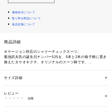
価格表示について
取り寄せ商品について
返品交換について
商品詳細
オケージョン対応のシャドーチェックスーツ。
菊池武夫氏の誕生日ナンバー525を、5本と2本の格子柄に置き
換えたタケオキクチ、オリジナルのスーツ柄です。
【デザインポイント】
ジャケットは定番のノッチドラペルの2つ釦の総裏仕様。
サイズ詳細
性別：
メンズ
パンツはすっきり見えるノータックのデザインにしています。
カテゴリー：
ファッション
 ＞ 
スーツ・ネクタイ
 ＞ 
スーツ・ジャケット・
ベスト
ブリティッシュモデルの一番の特徴は男らしい肩の盛り上がり
素材：ジャケット: 表地 毛100％ 裏地 ポリエステル52 レーヨン48％ パン
レビュー
にあり、英国を感じさせる威厳と品格を感じさせます。
ツ: 表地 毛100％ 裏地 ポリエステル100％
0件
ジャケットの袖口は調整しやすいように、あえて縫い代を多め
生産国：中国製
商品番号：
1095800001499 
（モール）
に残し、釦ホールを模した千鳥掛けの仕様になっているので、
931-61015 （ショップ）
袖口側からのお直しが可能です。