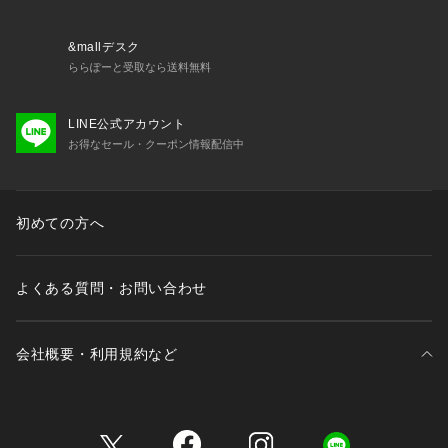
ディネイトを推奨しています。
※ポケット
&mallデスク
・ジャケット：横×2 左胸×1 内側×4
ららぽーと受取なら送料無料
・パンツ：横×2 後ろ×2
※裏地
LINE公式アカウント
・ジャケット：総裏仕立て
お得なセール・クーポン情報配信中
・パンツ：前側のみ膝下丈の裏地あり
初めての方へ
よくある質問・お問い合わせ
会社概要・利用規約など
三井不動産が展開する商業施設一覧