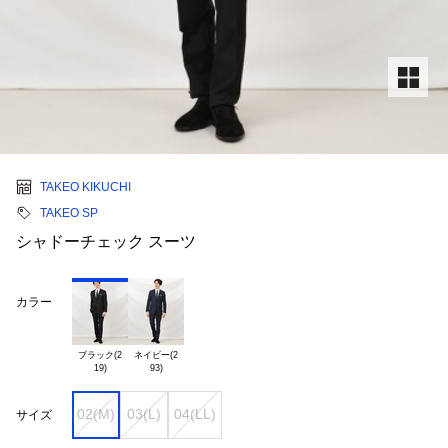
TAKEO KIKUCHI
TAKEO SP
シャドーチェック スーツ
カラー
ブラック(2

ネイビー(2

02(M)
03(L)
04(LL)
サイズ