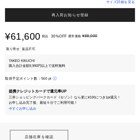
サイズ詳細を見る
再入荷お知らせ登録
¥61,600
¥88,000
30%OFF
税込
通常価格
取り寄せ
返品不可
TAKEO KIKUCHI
購入合計金額9,990円以上で送料無料
取得予定ポイント数：
560 pt
提携クレジットカードで還元率UP
三井ショッピングパークカード《セゾン》なら更に¥100につき1pt還元！
お申し込み完了後、最短５分でご利用可能！
今すぐお申し込み
店舗在庫を確認