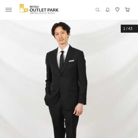
1
/
43