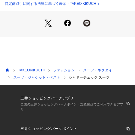
特定商取引に関する法律に基づく表示（TAKEO KIKUCHI）
これはタケオキクチのスーツは肩の造形に強い拘りがあり、極
力肩でのお直しはして欲しくない事からの配慮です。
勿論そのままでもご着用頂けます。
腰ポケットとベントには仕上がりを保つ為に躾が施されていま
すので、ご購入後に切ってからお使いください。
【素材・特性】
菊池武夫氏の誕生日ナンバーでもある525を生地デザインに落
とし込んだテキスタイルデザインが特徴です。
5本と2本の格子柄を組み合わせ、シャドー柄で表現したスーツ
TAKEOKIKUCHI
ファッション
スーツ・ネクタイ
地です。
スーツ・ジャケット・ベスト
シャドーチェック スーツ
生地自体には光沢感のある仕上げをし、オケージョン対応にふ
さわしい素材が完成しました。
もちろん、ビジネスシーンの着用、対応も可能です。
三井ショッピングパークアプリ
【おすすめスタイリング】
全国の三井ショッピングパークポイント対象施設でご利用できるアプ
リ
インナーにはカラーブロードやギンガム、グレンチェック等の
シャツを合わせたスタイリングがお勧めです。
ネクタイは蝶タイなどのスタイルも合います。
三井ショッピングパークポイント
通所のビジネススーツとしてはトーンオントーンのカラーコー