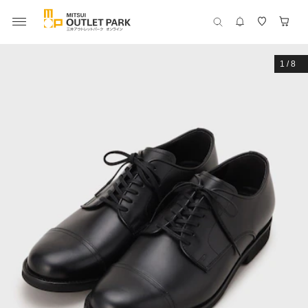
1
/
8