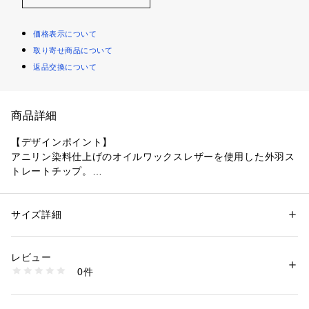
価格表示について
取り寄せ商品について
返品交換について
商品詳細
【デザインポイント】
アニリン染料仕上げのオイルワックスレザーを使用した外羽ス
トレートチップ。
オーセンティックなデザインをボリュームのラストと存在感の
ある甲革で豪華に仕上げました。
ソールにはVIBRAM（ヴィブラム）社のガムライトソールを採
サイズ詳細
性別：
メンズ
用し軽量に。
カテゴリー：
シューズ
 ＞ 
ビジネスシューズ
素材：甲皮の使用材: 牛革 底材の種類: 合成ゴム
無骨なミリタリーテイストのドレスシューズです。革のウェル
生産国：日本製
レビュー
ト、牛革のインナー、カップインソールにブランドネームを縫
商品番号：
1095800001551 
（モール）
0件
い付けるなど随所に肌理細い気配りがなされたフラッグシップ
931-01420 （ショップ）
ならではのスペシャル仕様になっております。
全体的に無骨な印象ながら、カップインソールを装備すること