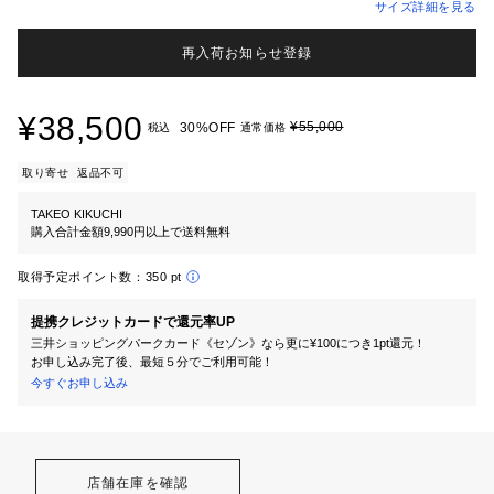
サイズ詳細を見る
再入荷お知らせ登録
¥38,500
¥55,000
30%OFF
税込
通常価格
取り寄せ
返品不可
TAKEO KIKUCHI
購入合計金額9,990円以上で送料無料
取得予定ポイント数：
350 pt
提携クレジットカードで還元率UP
三井ショッピングパークカード《セゾン》なら更に¥100につき1pt還元！
お申し込み完了後、最短５分でご利用可能！
今すぐお申し込み
店舗在庫を確認