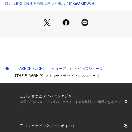
で柔らかい履き心地を実現しています。
特定商取引に関する法律に基づく表示（TAKEO KIKUCHI）
カジュアルな素材感ではありますが、エレガントに履きこなし
ていただけるよう、ドレスシューズを得意とする国内工場で作
られます。
革の裁断から縫製、成形から仕上まで国内の工場で製造された
MADE IN JAPANの製品です。
【THE FLAGSHIP】
ブランド40周年を迎えるTAKEO KIKUCHIの新レーベル。
「THIS IS THE JAPAN BRAND」をコンセプトに、日本独自
TAKEOKIKUCHI
シューズ
ビジネスシューズ
の素材や技術にこだわったハイクオリティなラインナップ。
【THE FLAGSHIP】ストレートチップ ドレスシューズ
【素材・特性】
甲革には、オイルやワックスをたっぷり含侵させたアニリン染
料仕上げのプルアップレザーを使用しています。
三井ショッピングパークアプリ
アニリン染料で仕上げているため、革本来のナチュラルな風合
全国の三井ショッピングパークポイント対象施設でご利用できるアプ
リ
いを楽しめます。
LWG認証を受けた110年続く姫路の老舗タンナーで製造してい
ます。
三井ショッピングパークポイント