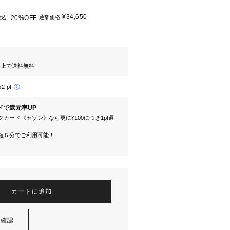
¥34,650
税込
20%OFF
通常価格
円以上で送料無料
52 pt
ドで還元率UP
カード《セゾン》なら更に¥100につき1pt還
短５分でご利用可能！
カートに追加
を確認