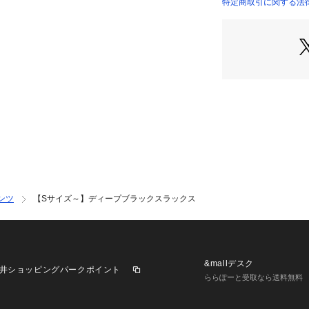
微調整を繰り返し
特定商取引に関する法律に
ノータック、脚が
トながら窮屈さを
裏地は通気性がよ
平織りタイプのキ
※ポケット数：前×
※総裏
【素材・特性】
＜Ermenegildo
染色段階で黒にこ
り組織にすること
ンツ
【Sサイズ～】ディープブラックスラックス
仕上がりとなって
生地は適度な薄さ
感もポイントです
&mallデスク
井ショッピングパークポイント
【おすすめスタイ
ららぽーと受取なら送料無料
同素材でジャケット（
41021）も展開。