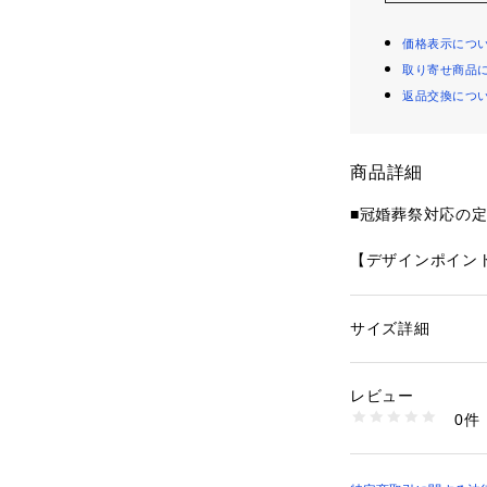
価格表示につ
取り寄せ商品
返品交換につ
商品詳細
■冠婚葬祭対応の
【デザインポイン
・シルエットにこ
・冠婚葬祭全てに
サイズ詳細
性別：
メンズ
一式は持っておき
カテゴリー：
ファッ
素材：表地: 毛100％
光沢の無いマットな
生産国：日本製
レビュー
negildo Zegn
商品番号：
10958000
0件
205-71020 （ショ
シルエットは進化
スラックスで仕立