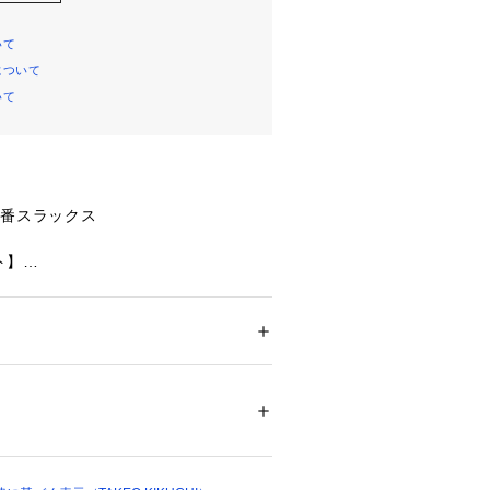
いて
について
いて
定番スラックス
ト】
だわったブランド定番スラックス
着用出来るベーシックアイテム
たいブラックスーツ。
ション
 ＞ 
パンツ
 ＞ 
ロングパンツ
 裏地: キュプラ100％
生地は、黒の色にこだわった＜Erme
a＞の『DEEP BLACK』を採用。
01564 
（モール）
ップ）
を続けてきたブランド定番ベーシック
てました。