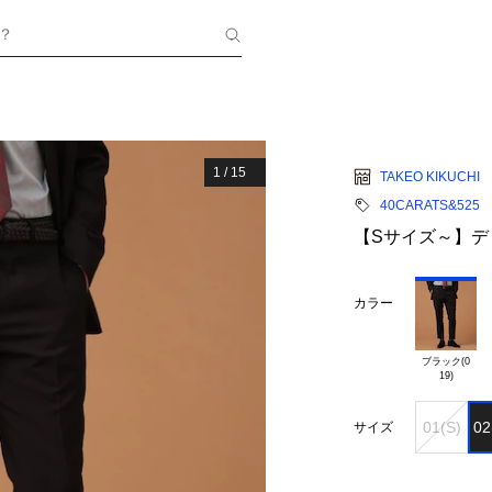
？
1
/
15
TAKEO KIKUCHI
40CARATS&525
【Sサイズ～】デ
カラー
ブラック(0

01(S)
02
サイズ