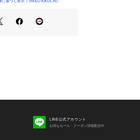
たパターンメイキングにより、細身の
基づく表示（TAKEO KIKUCHI）
スッキリ見えるテーパードのシルエッ
感じさせず穿けるのが特徴です。
く蒸れにくい春夏でも着られるよう、
ュプラ裏地を採用。
3、内×2
 Zegna＞の『DEEP BLACK』を採用。
だわり、さらにを光を乱反射させる織
で光沢が消え、より黒を強調すさせる
います。
でオールシーズン着用出来るウェイト
。
LINE公式アカウント
リング】
お得なセール・クーポン情報配信中
205－41020）、ヴェスト（205－