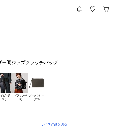
ザー調ジップクラッチバッグ
イビー(0

ブラック(6

ダークグレー

サイズ詳細を見る