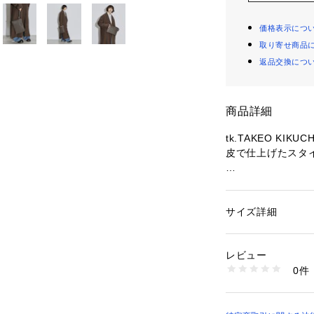
価格表示につ
取り寄せ商品
返品交換につ
商品詳細
tk.TAKEO K
皮で仕上げたスタ
L字型のファスナ
の取り出しもスム
ビジネスからカジ
サイズ詳細
性別：
レディース
だけるアイテムで
カテゴリー：
バッグ
素材：本体: 合成皮革
生産国：中国製
レビュー
※ポケット数：外側×
商品番号：
10958000
0件
P97-01319 （ショ
- BRAND CONCEP
時代を超えて支持