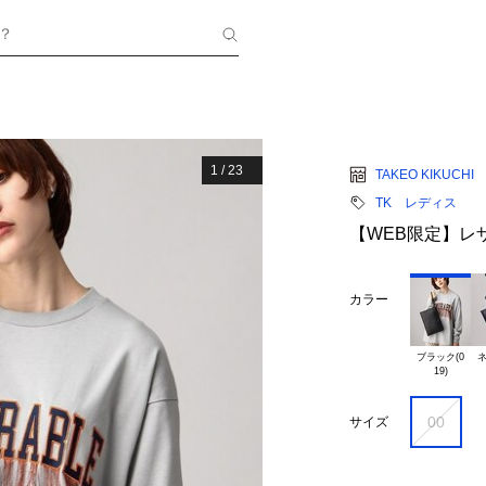
？
1
/
23
TAKEO KIKUCHI
TK レディス
【WEB限定】レ
カラー
ブラック(0

ネ
00
サイズ