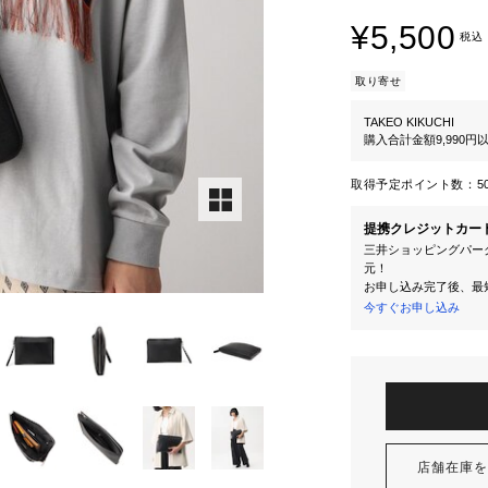
¥5,500
税込
取り寄せ
TAKEO KIKUCHI
購入合計金額9,990
取得予定ポイント数：
5
提携クレジットカー
三井ショッピングパーク
元！
お申し込み完了後、最
今すぐお申し込み
店舗在庫