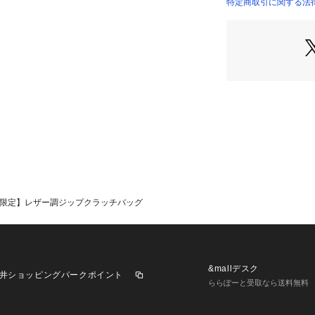
ベースに、アソビ
特定商取引に関する法律に
れ、日本独自のミ
B限定】レザー調ジップクラッチバッグ
&mallデスク
井ショッピングパークポイント
ららぽーと受取なら送料無料