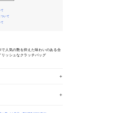
いて
について
いて
IKUCHIで人気の艶を抑えた味わいのある合
イリッシュなクラッチバッグ
ーで開口部がワイドに開くので、中身
ーズに行えます。
ュアルまで幅広いシーンでお使いいた
す。
 ＞ 
クラッチバッグ
 裏地: ポリエステル
1 内側×3
02133 
（モール）
ップ）
T -
されるトラディショナルなアイテムを