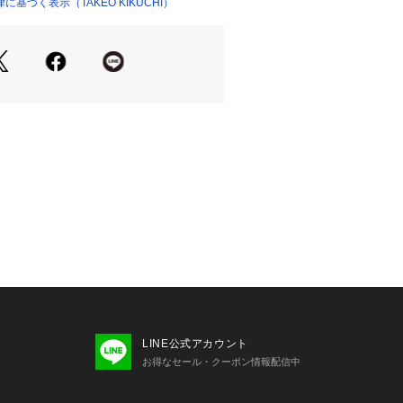
心とストリートの自由な発想を取り入
基づく表示（TAKEO KIKUCHI）
ックススタイルを提案します。
LINE公式アカウント
お得なセール・クーポン情報配信中