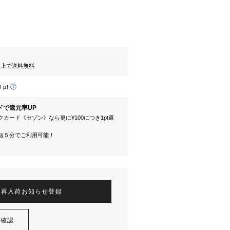
円以上で送料無料
0 pt
ドで還元率UP
カード《セゾン》なら更に¥100につき1pt還
短５分でご利用可能！
再入荷お知らせ登録
を確認