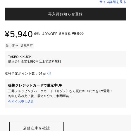
サイズ詳細を見る
再入荷お知らせ登録
¥5,940
¥9,900
40%OFF
税込
通常価格
取り寄せ
返品不可
TAKEO KIKUCHI
購入合計金額9,990円以上で送料無料
取得予定ポイント数：
54 pt
提携クレジットカードで還元率UP
三井ショッピングパークカード《セゾン》なら更に¥100につき1pt還元！
お申し込み完了後、最短５分でご利用可能！
今すぐお申し込み
店舗在庫を確認