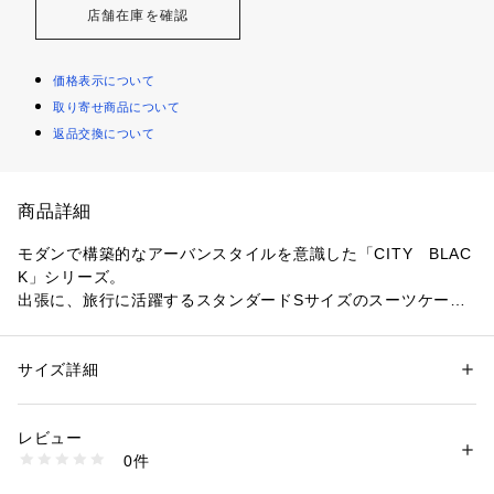
店舗在庫を確認
価格表示について
取り寄せ商品について
返品交換について
商品詳細
モダンで構築的なアーバンスタイルを意識した「CITY　BLAC
K」シリーズ。
出張に、旅行に活躍するスタンダードSサイズのスーツケー
ス。
【デザインポイント】
サイズ詳細
性別：
メンズ
モダンで構築的なアーバンスタイルを意識したデザイン・カラ
カテゴリー：
バッグ
 ＞ 
スーツケース・キャリーバッグ
素材：ポリカーボネート
ーリングのスーツケース。
生産国：中国製
レビュー
現代のトラベルスタイルに求められる快適さを「陰翳礼讃」の
商品番号：
1095800002355 
（モール）
0件
美意識で表現しています。
G87-01904 （ショップ）
デザインは勿論、現代ビジネスマンの新しい働き方や週末の過