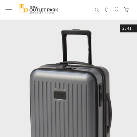
2
/
41