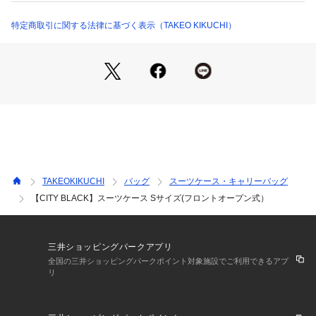
ごし方にマッチした使い易さが良い、機能重視のキャリーバッ
クとなっています。
特定商取引に関する法律に基づく表示（TAKEO KIKUCHI）
※ポケット数：内側×6，外側×1
【特徴】
・高純度ポリカーボネート 100%
・国内線100席以上機内持ち込み可能サイズ
・走行性、旋回性、静音性に富んだHINOMOTO SILENT RUN 
Φ50mm
・ワンタッチ操作のHINOMOTO社製前輪ストッパー機能付き
・出し入れしやすい底面ハンドル付き
・破損しにくい埋め込み式2in1ツインファスナーロック
TAKEOKIKUCHI
バッグ
スーツケース・キャリーバッグ
・フロントオープン機能で開閉ラクラク
【CITY BLACK】スーツケース Sサイズ(フロントオープン式）
・小分け収納に便利。
・A4ファイル収納可
・本体重量：3.1kg
三井ショッピングパークアプリ
こちらの商品はWEBと一部店舗限定展開の商品となります。
全国の三井ショッピングパークポイント対象施設でご利用できるアプ
リ