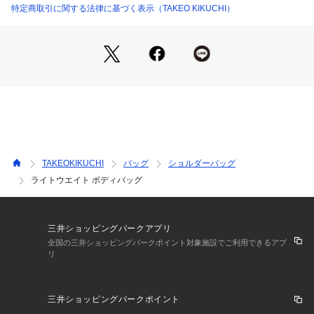
でいる機能素材。
特定商取引に関する法律に基づく表示（TAKEO KIKUCHI）
便利な収納
・小銭入れやBluetoothイヤホンなどの小さめな必需品をしま
う為のポケットが本体正面と止水ファスナーが1つ。
・背中とショルダーの間にスマホが入る面ファスナー止めのポ
ケットが1つ。
・メインファスナー中には物が見える便利なメッシュポケット
が内装両サイドに搭載。
・更に、ミニタブレットを持ち運べるペフ芯入りのポケット搭
載。
TAKEOKIKUCHI
バッグ
ショルダーバッグ
※ポケット数:外側×2 内側×4
ライトウエイト ボディバッグ
メインを止水ファスナーにすることで、急な雨にも強い設計に
なっています。
口も大きく開くので、物の出し入れもスムーズです。
三井ショッピングパークアプリ
人工皮革は本革よりもイージーケアなのも嬉しいポイント。
全国の三井ショッピングパークポイント対象施設でご利用できるアプ
リ
※この商品は生地に撥水性があります。撥水性は永久的ではな
く使用を続けると効果が薄れます。そのような場合には撥水ス
三井ショッピングパークポイント
プレーなどを噴霧し、ご対応下さい。