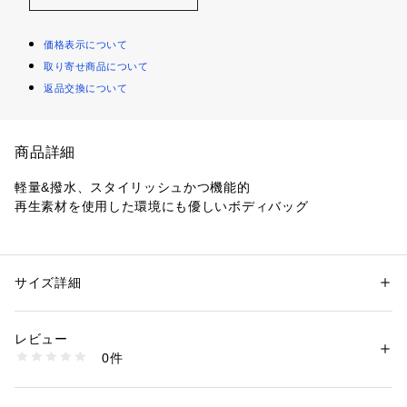
価格表示について
取り寄せ商品について
返品交換について
商品詳細
軽量&撥水、スタイリッシュかつ機能的
再生素材を使用した環境にも優しいボディバッグ
【デザインポイント】
軽くて撥水性もある人工皮革CORDLEY（R）とECOPET
（R）を掛け合わせた生地を使用した、環境にも配慮した丁度
サイズ詳細
性別：
メンズ
良いサイズのボディバッグ。
カテゴリー：
バッグ
 ＞ 
ショルダーバッグ
素材：本体: ポリエステル ポリウレタン その他: ポリエステル
生産国：中国製
レビュー
PETボトルからできた繊維ECOPET（R）を基布に使用した、
商品番号：
1095800002557 
（モール）
0件
環境に配慮した人工皮革CORDLEY（R）を前胴に使用してい
G87-01331 （ショップ）
ます。
一見、本革と見間違える程の質感なのに、軽量で撥水性に富ん