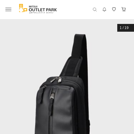
1
/
19