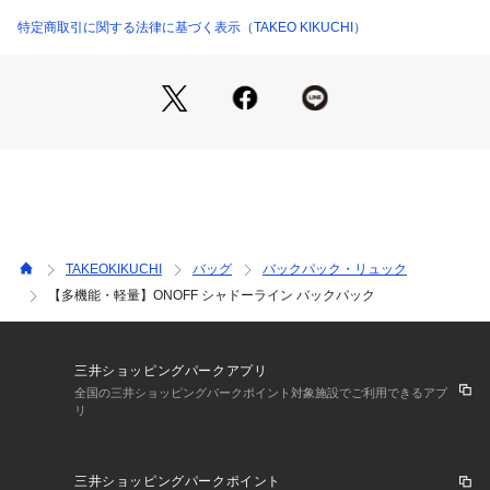
■両サイドにペットボトルやエコボトルや折畳傘を収納できる
広がるポケット
特定商取引に関する法律に基づく表示（TAKEO KIKUCHI）
■前胴にはファスナーポケット2つ配備
■内装はPCスリーブ配備
■内装に細かなガジェットが収納できるメッシュポケット付き
■大事な財布などをしまえるネオプレ素材の下段ポケット
■Bluetoothイヤフォンや薬、小銭が収まるカラビナ付きのマル
チケースを装備していて、すぐに取り出したいものを収納する
のに便利
オールシーズン使えるバッグなので、お祝いのギフトにもおす
すめです。
TAKEOKIKUCHI
バッグ
バックパック・リュック
【多機能・軽量】ONOFF シャドーライン バックパック
※ポケット数：外側×4 内側×3
※A4ファイル収納可
三井ショッピングパークアプリ
こちらはWEBと一部店舗限定展開の商品になります。
全国の三井ショッピングパークポイント対象施設でご利用できるアプ
リ
大切な方へのギフトとしてもおすすめです。
三井ショッピングパークポイント