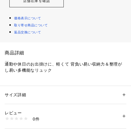
店舗在庫を確認
価格表示について
取り寄せ商品について
返品交換について
商品詳細
通勤や休日のお出掛けに、軽くて 背負い易い収納力＆整理が
し易い多機能なリュック
【デザインポイント】
軽くて、荷物が沢山収納できて、使い易いをデザインに反映し
た多機能リュック。
サイズ詳細
性別：
メンズ
柔らかな芯を入れた持ちやすいハンドルや背負った時のショル
カテゴリー：
バッグ
 ＞ 
バックパック・リュック
素材：ポリエステル
ダーがカーブしていて、肩に馴染むパターンも嬉しい設計。
生産国：中国製
レビュー
ジャケット、スーツスタイルから休日のカジュアルスタイルま
商品番号：
1095800002563 
（モール）
0件
で、コーディネートの汎用性が広がるバッグパックです。
G87-01337 （ショップ）