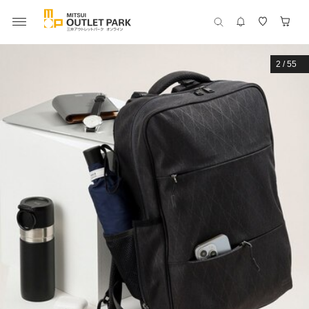
2
/
55