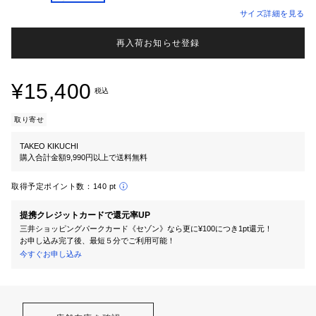
サイズ詳細を見る
再入荷お知らせ登録
¥15,400
税込
取り寄せ
TAKEO KIKUCHI
購入合計金額9,990円以上で送料無料
取得予定ポイント数：
140 pt
提携クレジットカードで還元率UP
三井ショッピングパークカード《セゾン》なら更に¥100につき1pt還元！
お申し込み完了後、最短５分でご利用可能！
今すぐお申し込み