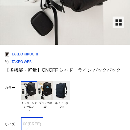
TAKEO KIKUCHI
TAKEO WEB
【多機能・軽量】ONOFF シャドーライン バックパック
カラー
チャコールグ

ブラック(0

ネイビー(0

レー(014

00(FREE)
サイズ