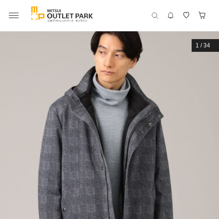
1
/
34