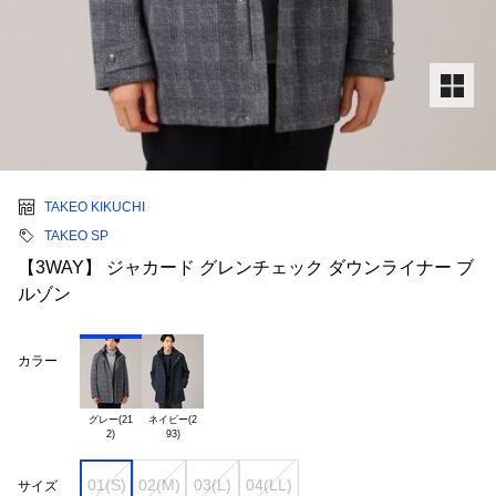
TAKEO KIKUCHI
TAKEO SP
【3WAY】 ジャカード グレンチェック ダウンライナー ブ
ルゾン
カラー
グレー(21

ネイビー(2

01(S)
02(M)
03(L)
04(LL)
サイズ