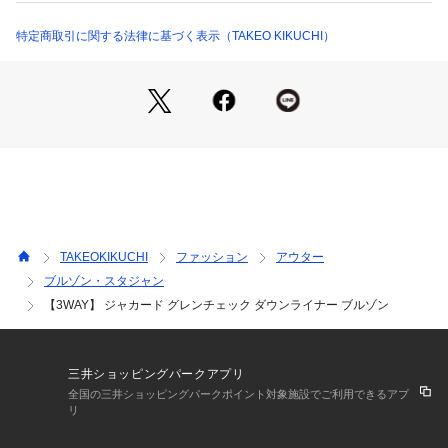
931-51325 （ショップ）
『機能性』
本体とライナーの付け方を大幅修正し、よりスムースかつ効率
特定商取引に関する法律に基づく表示（TAKEO KIKUCHI）
的に取り外しができるようになりました。
フードの着脱をスムーズにしてくれるオリジナルスライドパー
ツを使用し、軽量化かつ効率的な使用に。
フロントを閉めた状態で貴重品を収納できる胸の隠しポケット
は縫い目を利用し、コンシールファスナーを使用することでシ
ルエットを邪魔せず、機能性のみをプラス。
ライナーの付けた状態で内ポケットとして使える、ライナーの
内ポケットはストレスなく財布など大事なものを収納できま
す。
フード周りをアジャストできるパーツや、本体ウエストのウエ
TAKEOKIKUCHI
ファッション
アウター
ストアジャストタブなどで体にフィットさせるアレンジも可
ブルゾン・スタジャン
能。
【3WAY】 ジャカード グレンチェック ダウンライナー ブルゾン
※ポケット数
・ブルゾン：内側×2 横×2 胸元×1
・ライナー：内側×2 横×2
三井ショッピングパークアプリ
【素材・特性】
全国の三井ショッピングパークポイント対象施設でご利用できるアプ
『表地』
リ
撥水、抗毛玉、防風の持ちながらもウールピンヘッドのような