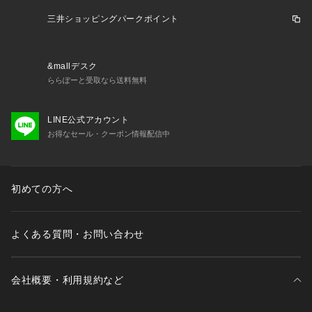
ナチュラルタッチを表現した『LANATEC ECO（R）（ラナテ
ック エコ）』を採用。
三井ショッピングパークポイント
多機能でありながら、ペットボトルや繊維クズなどを原料とし
た糸を使用した環境配慮型素材。
ジャカード織りで表現したシャドートーンのグレンチェック柄
&mallデスク
は派手過ぎず、品のある大人な印象に。
ららぽーと受取なら送料無料
『ライナー』
LINE公式アカウント
特殊な織り方で生地自体を2層構造になっている『TUBE FABR
お得なセール・クーポン情報配信中
IC（チューブファブリック）』を採用。
通常のダウンより製造工程、材料を減らし軽量化を図った素材
です。
初めての方へ
※ブルゾン裏地あり
よくある質問・お問い合わせ
会社概要・利用規約など