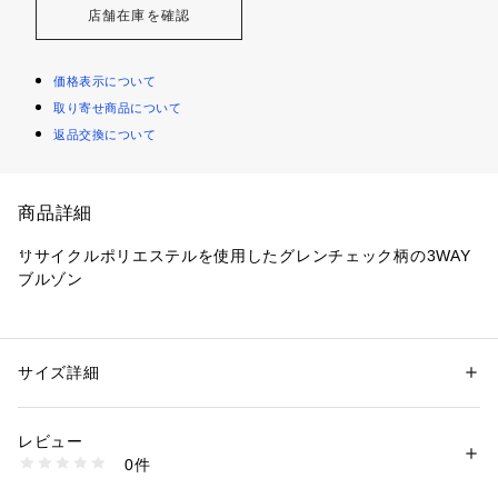
店舗在庫を確認
価格表示について
取り寄せ商品について
返品交換について
商品詳細
リサイクルポリエステルを使用したグレンチェック柄の3WAY
ブルゾン
【デザインポイント】
『シルエット』
ジャケットスタイリングや冬ニットを合わせるカジュアルスタ
サイズ詳細
性別：
メンズ
イリングなど着心地とスタイリッシュさを両立できるようパタ
カテゴリー：
ファッション
 ＞ 
アウター
 ＞ 
ブルゾン・スタジャン
素材：ブルゾン: 表地 ポリエステル100％（裏側 ポリウレタンコーティン
ーンをアップデート。
グ） 裏地 ポリエステル100％ ライナー: 表側・裏側 本体 ポリエステル10
レビュー
ライナーのシルエットも一新し、単体でもスタイリングを完成
0％ 詰物 ダウン90 フェザー10％
0件
させてくれるアイテムに。
生産国：中国製
商品番号：
1095800002579 
（モール）