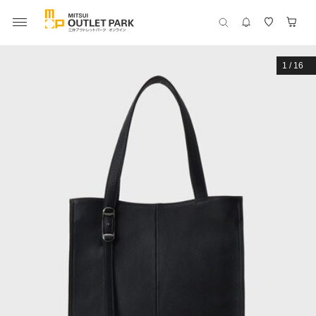
1
/
16