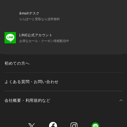
【ABOUT TOFF】
ブランド名のTOFFは「洒落者」、LOADSTONEは「人を惹き
つけるもの」という意味を持ち、2004年のブランド設立以
&mallデスク
来、真鍮金具をブランドアイコンに、「メイドインジャパン」
ららぽーと受取なら送料無料
にこだわり展開してまいりました。
LINE公式アカウント
クラシカルな真鍮金具と、デザインから醸し出されるモダンな
お得なセール・クーポン情報配信中
表情、相反する要素の絶妙な調和がコンセプト。
素材や仕立て、佇まいに宿るエレガンスを信条に、時を超えて
受け継がれるデザインを提案します。
初めての方へ
この商品はWEBと一部店舗限定展開の商品になります。
よくある質問・お問い合わせ
※照明の関係により、実際よりも色味が違って見える場合があ
会社概要・利用規約など
ります。また、パソコン・スマートフォンなどの環境により、
若干製品と画像のカラーが異なる場合もございます。
三井不動産が展開する商業施設一覧