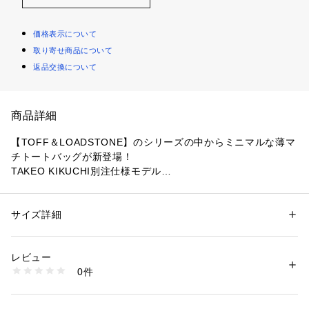
価格表示について
取り寄せ商品について
返品交換について
商品詳細
【TOFF＆LOADSTONE】のシリーズの中からミニマルな薄マ
チトートバッグが新登場！
TAKEO KIKUCHI別注仕様モデル
【デザインポイント】
良質なシンプルさで、ラフに持てるオンオフ兼用ソフトトート
サイズ詳細
性別：
メンズ
バッグ。
カテゴリー：
バッグ
 ＞ 
トートバッグ
素材：牛革
生産国：日本製
レビュー
スプルシリーズから、ミニマルな薄マチトートバッグが登場。
商品番号：
1095800002635 
（モール）
0件
良質感のあるナチュラルシュリンクのシボ感に、ポイントであ
G87-01361 （ショップ）
るフロントの真鍮金具が映えます。