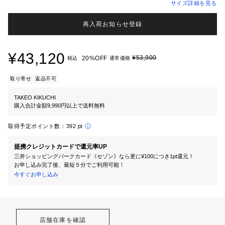
サイズ詳細を見る
再入荷お知らせ登録
¥43,120
¥53,900
20%OFF
税込
通常価格
取り寄せ
返品不可
TAKEO KIKUCHI
購入合計金額9,990円以上で送料無料
取得予定ポイント数：
392 pt
提携クレジットカードで還元率UP
三井ショッピングパークカード《セゾン》なら更に¥100につき1pt還元！
お申し込み完了後、最短５分でご利用可能！
今すぐお申し込み
店舗在庫を確認