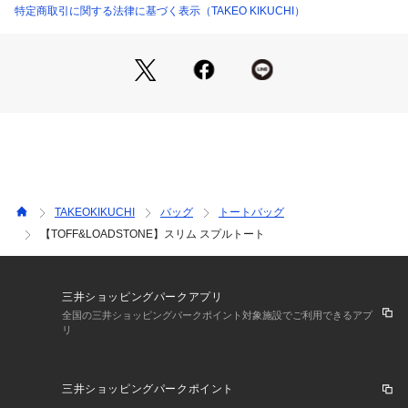
デザインはシンプルながら、ビジネススタイルでも合わせられ
特定商取引に関する法律に基づく表示（TAKEO KIKUCHI）
る品格があり、機能性も充実しています。
A4サイズの書類、PCなどが縦方向に収納でき、すっきりと持
つことができます。
ハンドルにはオリジナルの真鍮金具の美錠が付いており、長さ
調節も可能です。
短く手持ちでも、肩掛けの長さでもバランスの取れるような長
さに設定しています。
■A4サイズ対応、13incPC対応
TAKEOKIKUCHI
バッグ
トートバッグ
■ハンドル立ち上がり：最短 23～ 最長 26.5cm
【TOFF&LOADSTONE】スリム スプルトート
■外装：ハンドル肩掛け可能／調節機能付き（美錠3段階調節）
■内装：ファスナーポケット×1、オープンポケット×2
TOFF＆LOADSTONEのデザインとして象徴的な真鍮金具の色
三井ショッピングパークアプリ
を、特別にTAKEO KIKUCHI仕様で、すべて黒ニッケルで統一
全国の三井ショッピングパークポイント対象施設でご利用できるアプ
リ
させていただき、よりシックで大人の雰囲気漂うレザートート
バッグに仕上がっています。
三井ショッピングパークポイント