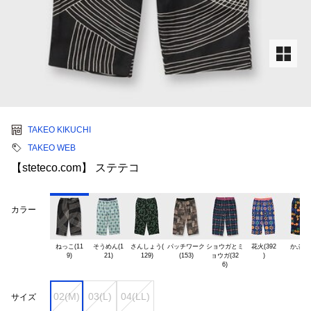
TAKEO KIKUCHI
TAKEO WEB
【steteco.com】 ステテコ
カラー
ねっこ(11

そうめん(1

さんしょう(

パッチワーク

ショウガとミ

花火(392

かぶ(39
ョウガ(32

02(M)
03(L)
04(LL)
サイズ