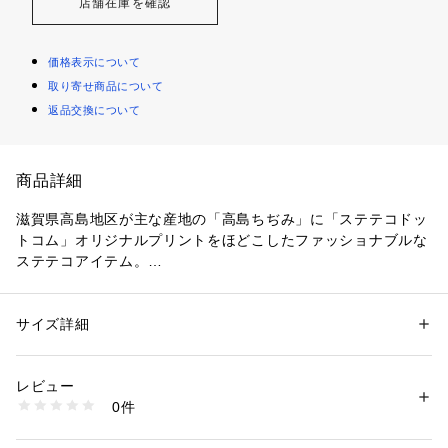
店舗在庫を確認
価格表示について
取り寄せ商品について
返品交換について
商品詳細
滋賀県高島地区が主な産地の「高島ちぢみ」に「ステテコドッ
トコム」オリジナルプリントをほどこしたファッショナブルな
ステテコアイテム。
【デザインポイント】
ステテコドットコムの「高島ちぢみ」は、江戸時代から日本の
サイズ詳細
性別：
メンズ
夏を快適に過ごすために作られた「ちぢみ生地」を現在にブラ
カテゴリー：
ファッション
 ＞ 
下着・ルームウェア・パジャマ
 ＞ 
ルームウ
ェア・パジャマ
ッシュアップさせたもの。
素材：綿100％
レビュー
素晴らしい機能を持ちながら天然素材の風合いもしっかり感じ
生産国：日本製
0件
られる。
商品番号：
1095800002715 
（モール）
G87-01315 （ショップ）
エアコンもない時代から脈々と受け継がれた先人たちの知恵が