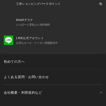
三井ショッピングパークポイント
そして、帰宅後、スラックスを脱げば即、リラックスモード
に。
そのまま家で過ごしていてもご家族にも嫌な顔をされません。
&mallデスク
さらにコンパクトに畳めてかさばらないため、カバンに入れて
ららぽーと受取なら送料無料
おいても荷物にならず、旅行や出張シーンでお使いいただけま
す。
LINE公式アカウント
お得なセール・クーポン情報配信中
パッケージ入りで父の日などのギフトとしても人気が高くおす
すめの商品です。
Attention
初めての方へ
・ひざ下の丈。
・前開きタイプ。
・後ろポケット付き。
よくある質問・お問い合わせ
・生地の仕様部分に個体差があります。
その為、お届けの商品の印象が画像と異なる場合がございます
のでご了承ください。
会社概要・利用規約など
(お客様の閲覧環境により掲載画像と色味や柄域などが違って
見える場合があ