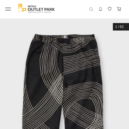
1
/
62