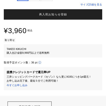
サイズ詳細を見る
再入荷お知らせ登録
¥3,960
税込
取り寄せ
TAKEO KIKUCHI
購入合計金額9,990円以上で送料無料
取得予定ポイント数：
36 pt
提携クレジットカードで還元率UP
三井ショッピングパークカード《セゾン》なら更に¥100につき1pt還元！
お申し込み完了後、最短５分でご利用可能！
今すぐお申し込み