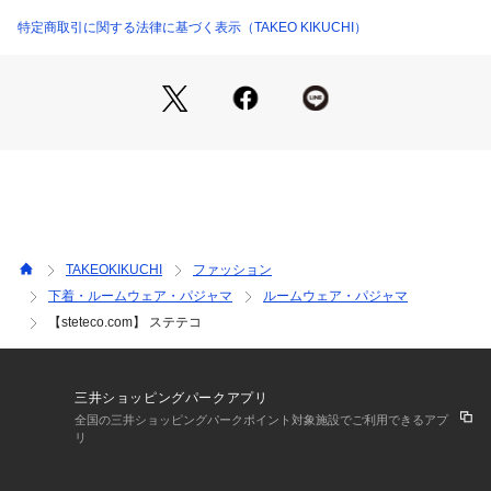
詰まった高島ちぢみは、日本が世界に誇る素材とも言えます。
特定商取引に関する法律に基づく表示（TAKEO KIKUCHI）
滋賀県高島地区が主な産地の「高島ちぢみ」
一番の特徴は、「シボ」と呼ばれる凹凸にあります。
「シボ」があることによって、肌への接触面積を少なくするこ
とができます。
それにより汗をかいても肌に張り付くことがなく、いつもサラ
ッとした爽やかな肌ざわり。
汗をよく吸い、吸った汗をすばやく乾かす特徴は、蒸し暑い日
本の夏に最適です。
このステテコドットコム オリジナルの「ちぢみ生地」で作ら
TAKEOKIKUCHI
ファッション
れたステテコは、特に汗かきさんやスーツで働くビジネスマン
下着・ルームウェア・パジャマ
ルームウェア・パジャマ
にとって超必須アイテム。
【steteco.com】 ステテコ
何故なら、スーツやスラックス内の不快な蒸れを軽減してくれ
るから。
スラックスの下にステテコを穿くことで一枚穿きよりも涼し
三井ショッピングパークアプリ
く、太ももやおしりの不快な汗を素早く吸い取り放湿するから
全国の三井ショッピングパークポイント対象施設でご利用できるアプ
とても快適に。 
リ
大切なスラックスを汗や傷みから守り、洗濯・クリーニングの
回数を減らすこともとってもECOで経済的。