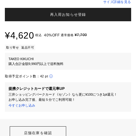
サイズ詳細を見る
再入荷お知らせ登録
¥4,620
¥7,700
40%OFF
税込
通常価格
取り寄せ
返品不可
TAKEO KIKUCHI
購入合計金額9,990円以上で送料無料
取得予定ポイント数：
42 pt
提携クレジットカードで還元率UP
三井ショッピングパークカード《セゾン》なら更に¥100につき1pt還元！
お申し込み完了後、最短５分でご利用可能！
今すぐお申し込み
店舗在庫を確認