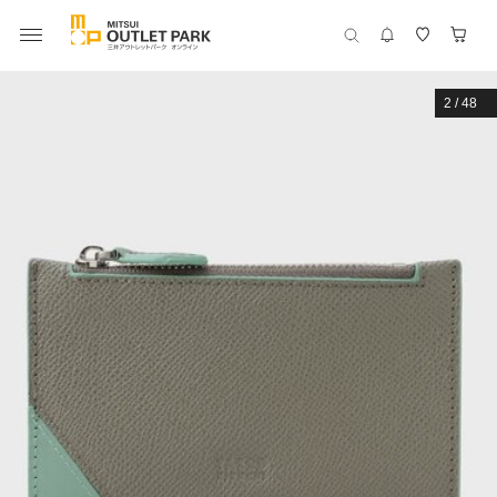
2
/
48