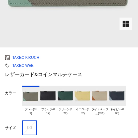
TAKEO KIKUCHI
TAKEO WEB
レザーカード&コインマルチケース
カラー
グレー(01

ブラック(0

グリーン(0

イエロー(0

ライトベージ

ネイビー(0

00
サイズ