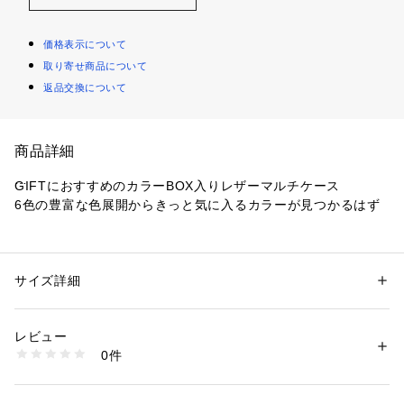
価格表示について
取り寄せ商品について
返品交換について
商品詳細
GIFTにおすすめのカラーBOX入りレザーマルチケース
6色の豊富な色展開からきっと気に入るカラーが見つかるはず
【デザインポイント】
バレキ型押しレザー×スムースレザーの組み合わせがアクセン
ト。
サイズ詳細
性別：
メンズ
トライアングルチップの配色がポイントの革小物シリーズ。
カテゴリー：
ファッション
 ＞ 
財布・ケース
 ＞ 
コインケース・札入れ
素材：牛革
生産国：中国製
レビュー
シンプルな カード&コインケースが入るマルチケース。
商品番号：
1095800003029 
（モール）
0件
仕事使いでも、普段ICケース使いとしても重宝する嬉しいデザ
G87-01257 （ショップ）
イン。
遊び心あるデザインで、ユニセックスで使用できる。