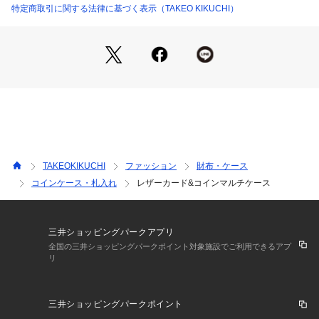
特定商取引に関する法律に基づく表示（TAKEO KIKUCHI）
薄マチ設計だから、お尻のポケットやバッグの内ポケットにも
収まりが良いです。
レザーカラーに合わせたこだわりの可愛いBOX入りなので、ギ
フトにおすすめのレザーシリーズとなっています。
こちらはWEBと一部店舗限定展開の商品となります。
※ポケット数：カード×4、その他ポケット×1、内側×1
TAKEOKIKUCHI
ファッション
財布・ケース
大切な方へのギフトとしてもお薦めです。
コインケース・札入れ
レザーカード&コインマルチケース
三井ショッピングパークアプリ
全国の三井ショッピングパークポイント対象施設でご利用できるアプ
リ
三井ショッピングパークポイント