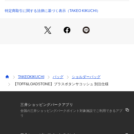
2004年のブランド設立以来真鍮金具をブランドアイコンに
「メイドインジャパン」にこだわり展開してまいりました。
特定商取引に関する法律に基づく表示（TAKEO KIKUCHI）
クラシカルな真鍮金具とデザインから醸し出されるモダンな表
情、相反する要素の絶妙な調和がコンセプト。
素材や仕立て佇まいに宿るエレガンスを信条に、時を超えて受
け継がれるデザインを提案します。
※ポケット数:外側×1
【ブラスボタンサコッシュ】
メンズラインにおけるベーシック素材、シュリンク型押し牛革
TAKEOKIKUCHI
バッグ
ショルダーバッグ
を使用したサコッシュ。
【TOFF&LOADSTONE】ブラスボタンサコッシュ 別注仕様
紙パックのようなラフさと構築的なフォルムが共存したデザイ
ン。
引き算のデザインで、素材やパーツの良質さが際立ち、大人の
カジュアルが叶います。
三井ショッピングパークアプリ
全国の三井ショッピングパークポイント対象施設でご利用できるアプ
リ
控えめなシボ感が上品なシュリンク型押しレザーを使用。
型押しを施した後、バイブレーションをかけることにより、上
品で柔らかな見た目と程よい風合いをプラス。