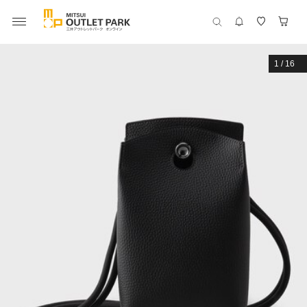
1
/
16