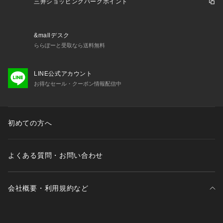
三井ショッピングパークポイント
丈夫で傷が目立ちにくく、使用していくうちに艶感が増し、愛
着を持って長く愛用していただけます。
カジュアルダウンさせるハズしの役割を担っているショルダー
&mallデスク
ストラップは伸縮性がある丸ひもを使用。
ららぽーと受取なら送料無料
背面にはスマートフォンが入るサイズのポケットが付いている
ので、すぐに取り出したいお荷物の収納に便利です。
LINE公式アカウント
お得なセール・クーポン情報配信中
今回、TOFF&LOADSTONEのデザインとして象徴的な真鍮金
具の色を特別にTAKEO KIKUCHI仕様で、すべて黒ニッケルで
統一させていただき、よりシックで大人の雰囲気漂うレザーサ
コッシュに仕上がっています。
初めての方へ
この商品はWEBと一部店舗限定展開の商品になります。
よくある質問・お問い合わせ
会社概要・利用規約など
三井不動産が展開する商業施設一覧