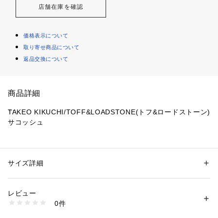
店舗在庫を確認
価格表示について
取り寄せ商品について
返品交換について
商品詳細
TAKEO KIKUCHI/TOFF&LOADSTONE(トフ&ロードストーン)
サコッシュ
【TOFF&LOADSTONE】のメンズシリーズの中でベーシック
素材であるシュリンク型押し牛革を使用したサコッシュ
TAKEO KIKUCHI別注仕様モデルが登場!
サイズ詳細
性別：
メンズ
カテゴリー：
バッグ
 ＞ 
ショルダーバッグ
素材：牛革
【デザインポイント】
生産国：日本製
レビュー
【ABOUT TOFF】
商品番号：
1095800003071 
（モール）
0件
ブランド名のTOFFは「洒落者」、LOADSTONEは「人を惹き
G87-01272 （ショップ）
つけるもの」という意味を持ち、