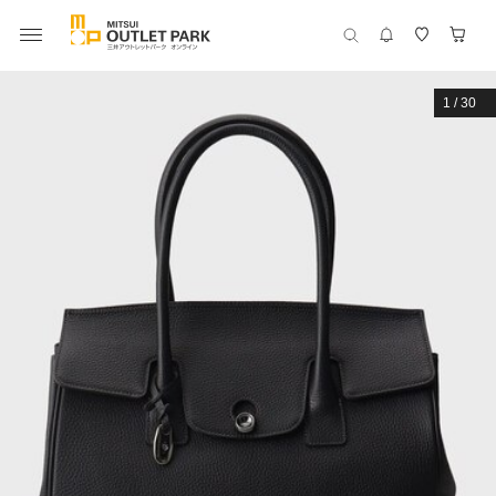
1
/
30