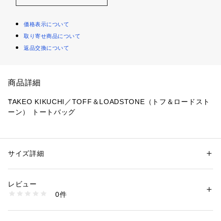
価格表示について
取り寄せ商品について
返品交換について
商品詳細
TAKEO KIKUCHI／TOFF＆LOADSTONE（トフ＆ロードスト
ーン） トートバッグ
【TOFF＆LOADSTONE】のメンズシリーズの中で最も人気の
あるトートバッグ「ルーフボタン」
デイリーユースなダウンサイジングされたMサイズ
サイズ詳細
性別：
メンズ
TAKEO KIKUCHI別注仕様モデルが登場！
カテゴリー：
バッグ
 ＞ 
トートバッグ
素材：牛革
生産国：日本製
レビュー
【ABOUT TOFF】
商品番号：
1095800003073 
（モール）
0件
ブランド名のTOFFは「洒落者」、LOADSTONEは「人を惹き
G87-01273 （ショップ）
つけるもの」という意味を持ち、2004年のブランド設立以
来、真鍮金具をブランドアイコンに「メイドインジャパン」に