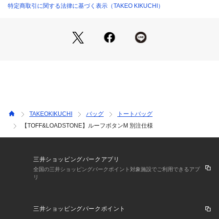
こだわり展開してまいりました。
特定商取引に関する法律に基づく表示（TAKEO KIKUCHI）
クラシカルな真鍮金具と、デザインから醸し出されるモダンな
表情、相反する要素の絶妙な調和がコンセプト
素材や仕立て、佇まいに宿るエレガンスを信条に、時を超えて
受け継がれるデザインを提案します。
【デザインポイント】
＜ルーフボタン（M）＞
屋根のような大きなフラップをボタンモチーフのオリジナル真
鍮金具でとめるデザイン。
フチを丁寧なヘリ返しで仕上げるなど、些細なこだわりから品
TAKEOKIKUCHI
バッグ
トートバッグ
の良さが醸し出されます。
【TOFF&LOADSTONE】ルーフボタンM 別注仕様
バッグのサイドにできるふんわりとしたしわの入り方にまでこ
だわり、美しいたわみが出るよう革に程よい厚みを持たせまし
た。
三井ショッピングパークアプリ
ボリューム感の割には軽量で、ハンドルは冬場のコートでも肩
全国の三井ショッピングパークポイント対象施設でご利用できるアプ
リ
掛けできる長さ。
控えめなシボ感が上品なシュリンク型押しレザーを使用。
三井ショッピングパークポイント
型押しを施した後、バイブレーションをかけることにより、上