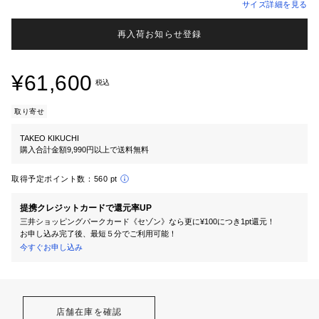
サイズ詳細を見る
再入荷お知らせ登録
¥61,600
税込
取り寄せ
TAKEO KIKUCHI
購入合計金額9,990円以上で送料無料
取得予定ポイント数：
560 pt
提携クレジットカードで還元率UP
三井ショッピングパークカード《セゾン》なら更に¥100につき1pt還元！
お申し込み完了後、最短５分でご利用可能！
今すぐお申し込み
店舗在庫を確認