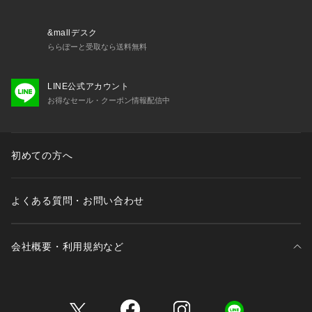
品で柔らかな見た目と程よい風合いをプラス。
丈夫で傷が目立ちにくく、使用していくうちに艶感が増し、愛
着を持って長く愛用していただけます。
&mallデスク
ららぽーと受取なら送料無料
エレガントなスーツスタイルからカジュアルまで、幅広いコー
ディネートにワンランク上の風格を与えてくれます。
LINE公式アカウント
お得なセール・クーポン情報配信中
今回、TOFF&LOADSTONEのデザインとして象徴的な真鍮金
具の色を特別にTAKEO KIKUCHI仕様で、すべて黒ニッケルで
統一させていただき、よりシックで大人の雰囲気漂うレザート
ートバッグに仕上がっています。
初めての方へ
※内装：ファスナーポケット×1 オープンポケット×2
※A4ファイル収納可
よくある質問・お問い合わせ
この商品はWEBと一部店舗限定展開
会社概要・利用規約など
三井不動産が展開する商業施設一覧