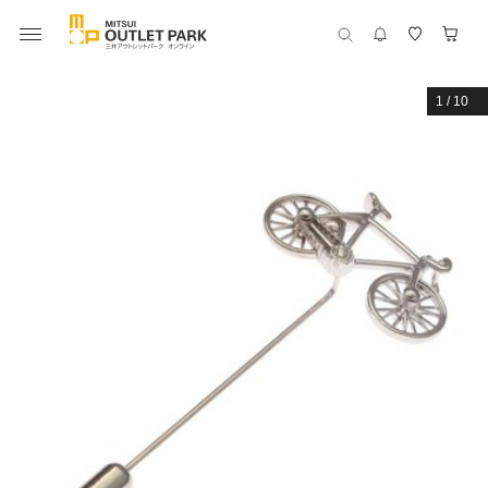
1
/
10