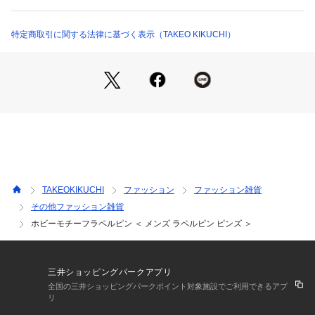
モチーフにしたフォント使いなどカラフルでPOPなデザインは
ギフトをお探しの女性の方にもおすすめのシリーズです。
特定商取引に関する法律に基づく表示（TAKEO KIKUCHI）
※こちらの商品は一部店舗とWEBでの限定販売となっておりま
す。
TAKEOKIKUCHI
ファッション
ファッション雑貨
その他ファッション雑貨
ホビーモチーフラペルピン ＜ メンズ ラペルピン ピンズ ＞
三井ショッピングパークアプリ
全国の三井ショッピングパークポイント対象施設でご利用できるアプ
リ