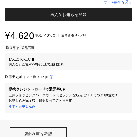
サイズ詳細を見る
再入荷お知らせ登録
¥4,620
¥7,700
40%OFF
税込
通常価格
取り寄せ
返品不可
TAKEO KIKUCHI
購入合計金額9,990円以上で送料無料
取得予定ポイント数：
42 pt
提携クレジットカードで還元率UP
三井ショッピングパークカード《セゾン》なら更に¥100につき1pt還元！
お申し込み完了後、最短５分でご利用可能！
今すぐお申し込み
店舗在庫を確認