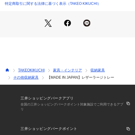
特定商取引に関する法律に基づく表示（TAKEO KIKUCHI）
デスクまわりのツールをかっこよくレザーで統一すれば、モチ
ベーションも上がること間違いなし!
ご自分用にも、プレゼント用にもおすすめです。
こちらはWEBと一部店舗限定展開の商品となります。
※照明の関係により、実際よりも色味が違って見える場合があ
ります。また、パソコン・スマートフォンなどの環境により、
若干製品と画像のカラーが異なる場合もございます。
TAKEOKIKUCHI
家具・インテリア
収納家具
その他収納家具
【MADE IN JAPAN】レザーラージトレー
三井ショッピングパークアプリ
全国の三井ショッピングパークポイント対象施設でご利用できるアプ
リ
三井ショッピングパークポイント