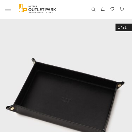
1
/
21