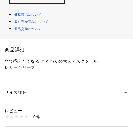
価格表示について
取り寄せ商品について
返品交換について
商品詳細
全て揃えたくなる こだわりの大人デスクツール
レザーシリーズ
【デザインポイント】
オフィスでのデスクワークから、在宅時でのデスワークでも使
える、便利なレザーツールシリーズです。
サイズ詳細
性別：
メンズ
カテゴリー：
家具・インテリア
 ＞ 
収納家具
 ＞ 
その他収納家具
素材：牛革
デスク周りや玄関、寝室などに置いて、小物類や時計、鍵、ペ
生産国：日本
レビュー
ン、スマホ、財布等をまとめて置けることを想定したサイズの
商品番号：
1095800003280 
（モール）
0件
小物トレーになります。
G87-01283 （ショップ）
いろんな物を置く場所として、どんなインテリアにもマッチし
ます。