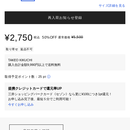
サイズ詳細を見る
再入荷お知らせ登録
¥2,750
¥5,500
50%OFF
税込
通常価格
取り寄せ
返品不可
TAKEO KIKUCHI
購入合計金額9,990円以上で送料無料
取得予定ポイント数：
25 pt
提携クレジットカードで還元率UP
三井ショッピングパークカード《セゾン》なら更に¥100につき1pt還元！
お申し込み完了後、最短５分でご利用可能！
今すぐお申し込み