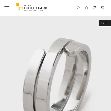
1
/
8