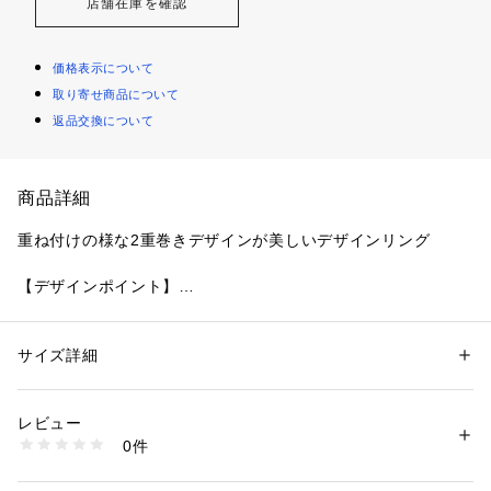
店舗在庫を確認
価格表示について
取り寄せ商品について
返品交換について
商品詳細
重ね付けの様な2重巻きデザインが美しいデザインリング
【デザインポイント】
板を曲げ2重にしたミニマルなデザイン。
美しいメッキが指元で存在感のある輝きを放ってくれます。
職人の手によって作られた繊細なデザインのリングは、GIFT
サイズ詳細
性別：
メンズ
にもおすすめです。
カテゴリー：
ファッション
 ＞ 
腕時計・アクセサリー
 ＞ 
リング
素材：錫合金
生産国：日本製
レビュー
この商品はWEBと一部店舗限定展開の商品になります。
商品番号：
1095800003999 
（モール）
0件
G87-09892 （ショップ）