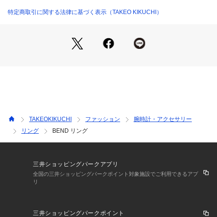
※照明の関係により、実際よりも色味が違って見える場合があ
ります。また、パソコン・スマートフォンなどの環境により、
特定商取引に関する法律に基づく表示（TAKEO KIKUCHI）
若干製品と画像のカラーが異なる場合もございます。
TAKEOKIKUCHI
ファッション
腕時計・アクセサリー
リング
BEND リング
三井ショッピングパークアプリ
全国の三井ショッピングパークポイント対象施設でご利用できるアプ
リ
三井ショッピングパークポイント