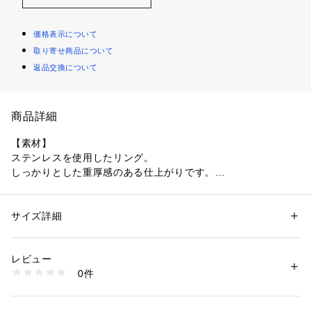
価格表示について
取り寄せ商品について
返品交換について
商品詳細
【素材】
ステンレスを使用したリング。
しっかりとした重厚感のある仕上がりです。
【デザイン】
2つの線を組み合わせたクロスデザイン。
サイズ詳細
性別：
レディース
シンプルながら印象的なディテールです。
カテゴリー：
ファッション
 ＞ 
腕時計・アクセサリー
 ＞ 
リング
素材：ステンレス鋼
生産国：中国製
レビュー
006カラー：光沢
商品番号：
1095800004003 
（モール）
0件
106カラー：マット
P97-01816 （ショップ）
216カラー：光沢＆マットのコンビ