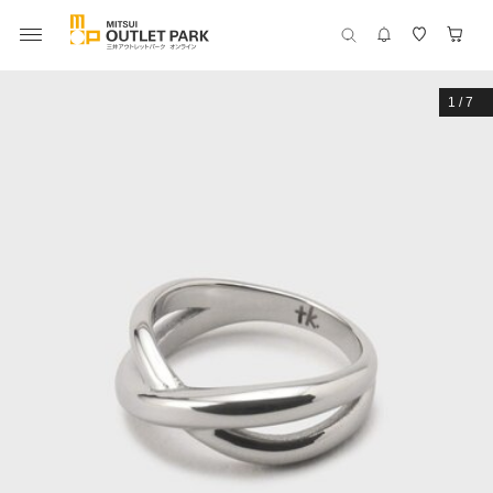
1
/
7