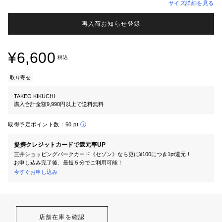
サイズ詳細を見る
再入荷お知らせ登録
¥6,600
税込
取り寄せ
TAKEO KIKUCHI
購入合計金額9,990円以上で送料無料
取得予定ポイント数：
60 pt
提携クレジットカードで還元率UP
三井ショッピングパークカード《セゾン》なら更に¥100につき1pt還元！
お申し込み完了後、最短５分でご利用可能！
今すぐお申し込み
店舗在庫を確認