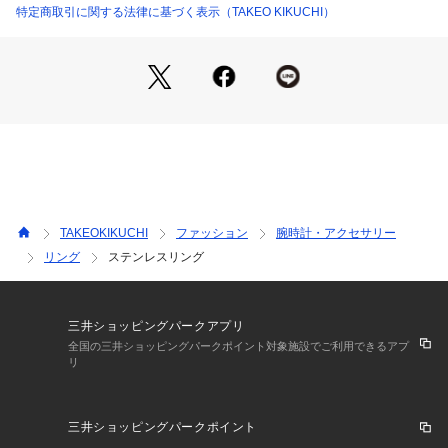
特定商取引に関する法律に基づく表示（TAKEO KIKUCHI）
－ BRAND CONCEPT －
時代を超えて支持されるトラディショナルなアイテムをベース
に、アソビ心とストリートの自由な発想を取り入れ、日本独自
のミックススタイルを提案します。
【気になる商品はお気に入り登録をおススメ】
▼商品のお気に入り登録
完売しているカラーの再入荷通知や、ラスト1点、セールの通
知をお知らせいたします。
▼ブランドのお気に入り登録
TAKEOKIKUCHI
ファッション
腕時計・アクセサリー
新商品や再入荷など、いち早くブランドの情報を受け取ること
リング
ステンレスリング
ができます。
※照明の関係により、実際よりも色味が違って見える場合があ
三井ショッピングパークアプリ
ります。また、パソコン・スマートフォンなどの環境により、
全国の三井ショッピングパークポイント対象施設でご利用できるアプ
リ
若干製品と画像のカラーが異なる場合もございます。
三井ショッピングパークポイント