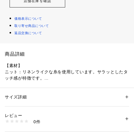
店舗在庫を確認
価格表示について
取り寄せ商品について
返品交換について
商品詳細
【素材】
ニット：リネンライクな糸を使用しています。サラッとしたタ
ッチ感が特徴です。
インナー：適度な厚みのTC天竺を使用しています。
【デザイン】
サイズ詳細
性別：
メンズ
サマーメッシュニットとアブストラクトプリントTシャツのア
カテゴリー：
ファッション
 ＞ 
トップス
 ＞ 
Tシャツ・カットソー
素材：アウター: ポリエステル100％ インナー: 本体 ポリエステル65％ コ
ンサンブル。
ットン35％ リブ部分 ポリエステル65％ コットン35％
レビュー
オーバーサイズながらも、肩幅と着丈を調整したことでルーズ
生産国：中国製
0件
すぎないシルエットに仕上げています。
商品番号：
1095800004072 
（モール）
170-33308 （ショップ）
ニットとTシャツの丈感のバランスにこだわりました。