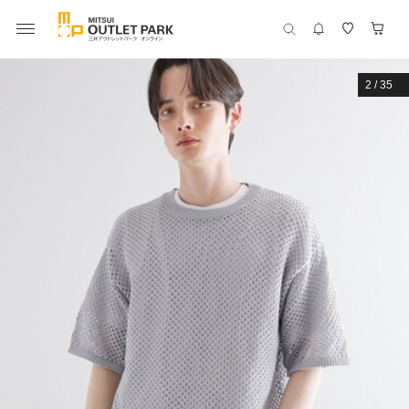
2
/
35