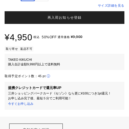
サイズ詳細を見る
再入荷お知らせ登録
¥4,950
¥9,900
50%OFF
税込
通常価格
取り寄せ
返品不可
TAKEO KIKUCHI
購入合計金額9,990円以上で送料無料
取得予定ポイント数：
45 pt
提携クレジットカードで還元率UP
三井ショッピングパークカード《セゾン》なら更に¥100につき1pt還元！
お申し込み完了後、最短５分でご利用可能！
今すぐお申し込み