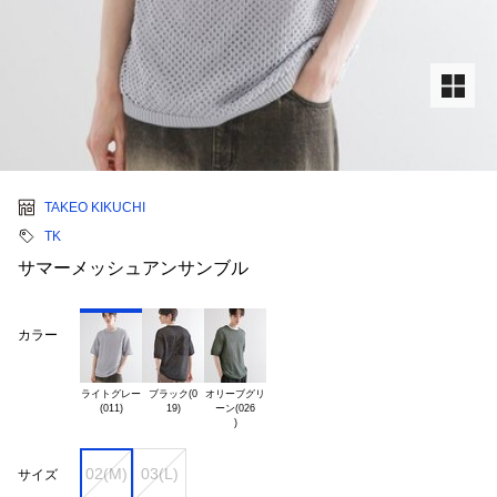
TAKEO KIKUCHI
TK
サマーメッシュアンサンブル
カラー
ライトグレー

ブラック(0

オリーブグリ

ーン(026

02(M)
03(L)
サイズ