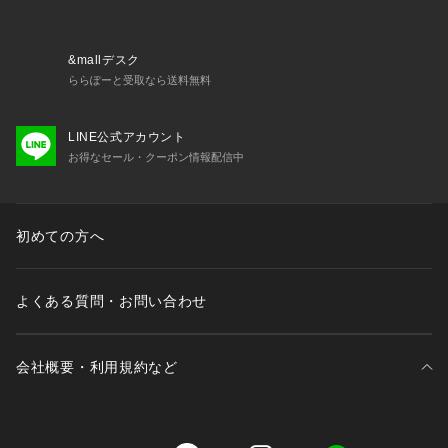
知をお知らせいたします。
▼ブランドのお気に入り登録
新商品や再入荷など、いち早くブランドの情報を受け取ること
&mallデスク
ができます。
ららぽーと受取なら送料無料
LINE公式アカウント
※照明の関係により、実際よりも色味が違って見える場合があ
お得なセール・クーポン情報配信中
ります。また、パソコン・スマートフォンなどの環境により、
若干製品と画像のカラーが異なる場合もございます。
初めての方へ
よくある質問・お問い合わせ
会社概要・利用規約など
三井不動産が展開する商業施設一覧