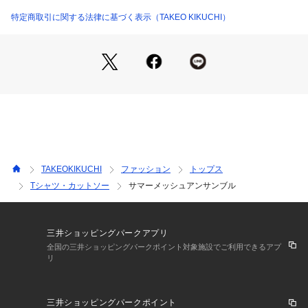
インナーTシャツの後ろ身頃にはアブストラクト柄のプリント
特定商取引に関する法律に基づく表示（TAKEO KIKUCHI）
を大胆にプリント。
メッシュニットから柄が覗くレイヤードデザイン。
セットとしてはもちろん、それぞれ別のアイテムとしてもお使
いいただける、着回し力の高いアイテムです。
【推奨サイズ】
02サイズ（M）：165～175cm
03サイズ（L）：170～180cm
※標準体型を基にした目安になります。
TAKEOKIKUCHI
ファッション
トップス
Tシャツ・カットソー
サマーメッシュアンサンブル
－ BRAND CONCEPT －
時代を超えて支持されるトラディショナルなアイテムをベース
に、アソビ心とストリートの自由な発想を取り入れ、日本独自
三井ショッピングパークアプリ
のミックススタイルを提案します。
全国の三井ショッピングパークポイント対象施設でご利用できるアプ
リ
【気になる商品はお気に入り登録をおススメ】
▼商品のお気に入り登録
三井ショッピングパークポイント
完売しているカラーの再入荷通知や、ラスト1点、セールの通