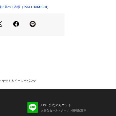
実現しています。
仕様ですのでコードを前に出したOFF
基づく表示（TAKEO KIKUCHI）
したONスタイルと二通りのスタイル
り、長い夏場のシーンに活躍してくれ
ャブルでお取り扱いも簡単。
い点もうれしいです。
トレッチ素材です。ストレスフリーに
1 横×2 内側×2
ジャケット＆イージーパンツ
立て
 後ろ×2
LINE公式アカウント
お得なセール・クーポン情報配信中
011）はやや透け感があるため、イン