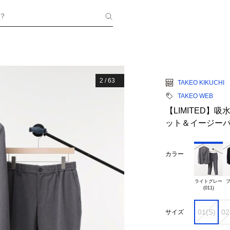
？
2
/
63
TAKEO KIKUCHI
TAKEO WEB
【LIMITED
ット＆イージー
カラー
ライトグレー

ブ
01(S)
02
サイズ