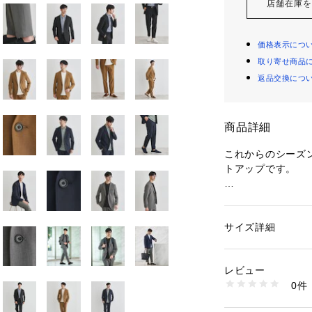
店舗在庫
価格表示につ
取り寄せ商品
返品交換につ
商品詳細
これからのシーズ
トアップです。
【デザインポイン
ONOFFシーンに
ジャケットは2B
サイズ詳細
性別：
メンズ
仕立て映えしなが
カテゴリー：
ファッ
ケット・ベスト
り、ストレスを感
素材：ジャケット: 表
レビュー
パンツはイージー
0％ パンツ: ポリエス
0件
コンセプトで作ら
生産国：中国製
商品番号：
10958000
裾にかけて程よい
G87-61900 （ショ