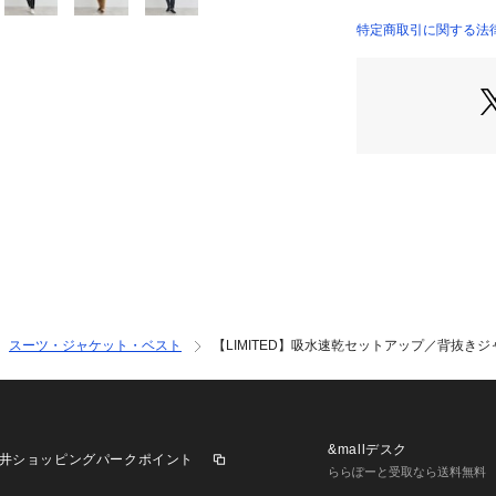
ッシュな見栄えを
フロントが2WAY
特定商取引に関する法律に
スタイル、中に隠
も可能です。
・吸汗速乾性があ
ます。
・マシンウォッシ
・シワが入りづら
・程よく伸びるス
着用できます。
【仕様】
ジャケット
・ポケット数：左胸×
スーツ・ジャケット・ベスト
【LIMITED】吸水速乾セットアップ／背抜き
・裏地：背抜き仕
パンツ
・ポケット数：横×2
・前ファスナー
・ウエスト総ゴム
&mallデスク
井ショッピングパークポイント
・裏地なし
ららぽーと受取なら送料無料
※ライトグレー（