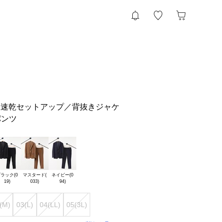
】吸水速乾セットアップ／背抜きジャケ
パンツ
ラック(0

マスタード(

ネイビー(0

(M)
03(L)
04(LL)
05(3L)