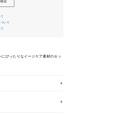
を確認
いて
について
いて
ンにぴったりなイージケア素材のセッ
ト】
対応したセットアップです。
のオーソドックスなデザインです。
らも肩の作りはソフトに作られてお
ション
 ＞ 
スーツ・ネクタイ
 ＞ 
スーツ・ジャ
じさせない快適なジャケットです。
地 ポリエステル100％ 裏地 ポリエステル10
パンツのデザインでジャケット同様の
テル100％
れています。
04169 
（モール）
テーパードシルエットによりスタイリ
ップ）