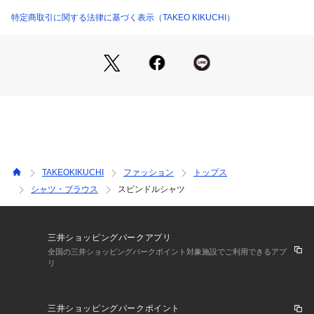
【仕様】
・ポケット数：胸元×1
特定商取引に関する法律に基づく表示（TAKEO KIKUCHI）
【推奨サイズ】
02サイズ（M）：165～175cm
03サイズ（L）：170～180cm
04サイズ（LL）：175～185cm
※標準体型を基にした目安になります。
■こちらの商品はtk．TAKEO KIKUCHI店舗では取り扱いがござ
いませんのでお問い合わせはコールセンターまで。
TAKEOKIKUCHI
ファッション
トップス
シャツ・ブラウス
スピンドルシャツ
－ BRAND CONCEPT －
時代を超えて支持されるトラディショナルなアイテムをベース
に、アソビ心とストリートの自由な発想を取り入れ、日本独自
のミックススタイルを提案します。
三井ショッピングパークアプリ
全国の三井ショッピングパークポイント対象施設でご利用できるアプ
リ
【気になる商品はお気に入り登録をおススメ】
▼商品のお気に入り登録
完売しているカラーの再入荷通知や、ラスト1点、セールの通
三井ショッピングパークポイント
知をお知らせいたします。