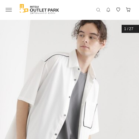
1
/
27