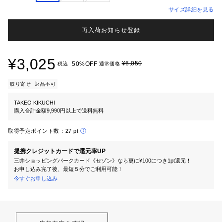
サイズ詳細を見る
再入荷お知らせ登録
¥3,025
¥6,050
50%OFF
税込
通常価格
取り寄せ
返品不可
TAKEO KIKUCHI
購入合計金額9,990円以上で送料無料
取得予定ポイント数：
27 pt
提携クレジットカードで還元率UP
三井ショッピングパークカード《セゾン》なら更に¥100につき1pt還元！
お申し込み完了後、最短５分でご利用可能！
今すぐお申し込み