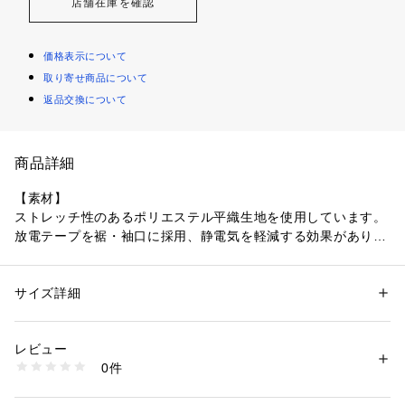
店舗在庫を確認
価格表示について
取り寄せ商品について
返品交換について
商品詳細
【素材】
ストレッチ性のあるポリエステル平織生地を使用しています。
放電テープを裾・袖口に採用、静電気を軽減する効果がありま
す。
【デザイン】
サイズ詳細
性別：
メンズ
肩合わせとポケットに施されたパイピングがアクセントになっ
カテゴリー：
ファッション
 ＞ 
トップス
 ＞ 
シャツ・ブラウス
素材：ポリエステル96％ ポリウレタン4％
たシャツ。
生産国：中国製
レビュー
裾はドローコード仕様になっており、ギュッと絞ることでシル
商品番号：
1095800004177 
（モール）
0件
エット変化を楽しんだ着こなしが可能です。
C01-83361 （ショップ）