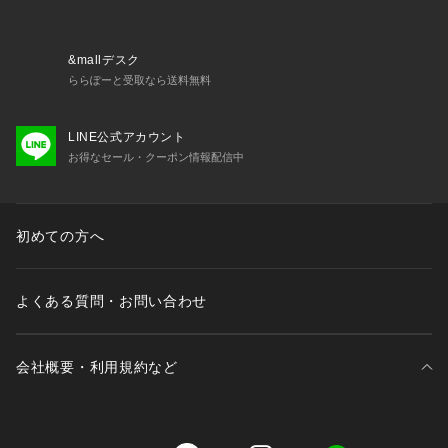
▼ブランドのお気に入り登録
新商品や再入荷など、いち早くブランドの情報を受け取ること
ができます。
&mallデスク
ららぽーと受取なら送料無料
※照明の関係により、実際よりも色味が違って見える場合があ
LINE公式アカウント
ります。また、パソコン・スマートフォンなどの環境により、
お得なセール・クーポン情報配信中
若干製品と画像のカラーが異なる場合もございます。
初めての方へ
よくある質問・お問い合わせ
会社概要・利用規約など
三井不動産が展開する商業施設一覧