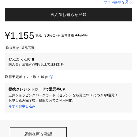
サイズ詳細を見る
再入荷お知らせ登録
¥1,155
¥1,650
30%OFF
税込
通常価格
取り寄せ
返品不可
TAKEO KIKUCHI
購入合計金額9,990円以上で送料無料
取得予定ポイント数：
10 pt
提携クレジットカードで還元率UP
三井ショッピングパークカード《セゾン》なら更に¥100につき1pt還元！
お申し込み完了後、最短５分でご利用可能！
今すぐお申し込み
店舗在庫を確認