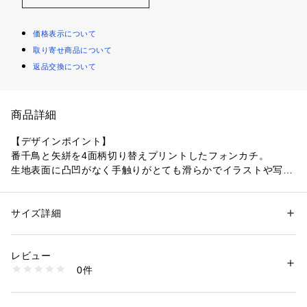
価格表示について
取り寄せ商品について
返品交換について
商品詳細
【デザインポイント】
番千鳥と矢絣を4面柄切り替えプリントしたフォンカチ。
生地表面に凸凹がなく手触りがとても滑らかでイラストや写真
がキレイにプリントされたハンカチ。
片面が携帯クリーナーになっているため、お出かけ先でも気軽
に拭くことができます。
サイズ詳細
性別：
メンズ
カテゴリー：
ファッション
 ＞ 
ファッション雑貨
 ＞ 
ハンカチ・ハンドタオ
ル
素材：表: ポリエステル89％ ナイロン11％　裏: コットン100％　接結糸: 
レビュー
※照明の関係により、実際よりも色味が違って見える場合があ
ポリエステル100％
0件
ります。また、パソコン・スマートフォンなどの環境により、
生産国：日本製
商品番号：
1095800004201 
（モール）
若干製品と画像のカラーが異なる場合もございます。
070-04911 （ショップ）