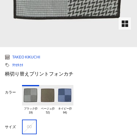
TAKEO KIKUCHI
ﾀｹｵｷｸﾁ
柄切り替えプリントフォンカチ
カラー
ブラック(0

ベージュ(0

ネイビー(0

00
サイズ