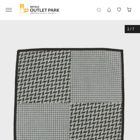
1
/
7