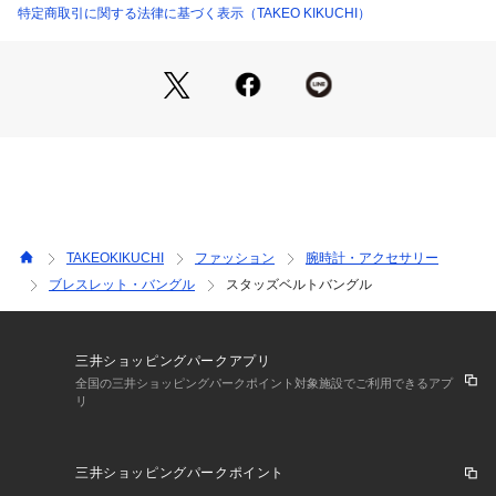
ト＆楕円」デザインの2種類をご用意しています。
特定商取引に関する法律に基づく表示（TAKEO KIKUCHI）
（019カラー）・・・ダイヤスタッズ
（119カラー）・・・ハート＆楕円スタッズ
－ BRAND CONCEPT －
時代を超えて支持されるトラディショナルなアイテムをベース
に、アソビ心とストリートの自由な発想を取り入れ、日本独自
のミックススタイルを提案します。
【気になる商品はお気に入り登録をおススメ】
▼商品のお気に入り登録
TAKEOKIKUCHI
ファッション
腕時計・アクセサリー
完売しているカラーの再入荷通知や、ラスト1点、セールの通
ブレスレット・バングル
スタッズベルトバングル
知をお知らせいたします。
▼ブランドのお気に入り登録
新商品や再入荷など、いち早くブランドの情報を受け取ること
ができます。
三井ショッピングパークアプリ
全国の三井ショッピングパークポイント対象施設でご利用できるアプ
リ
※照明の関係により、実際よりも色味が違って見える場合があ
ります。また、パソコン・スマートフォンなどの環境により、
三井ショッピングパークポイント
若干製品と画像のカラーが異なる場合もございます。