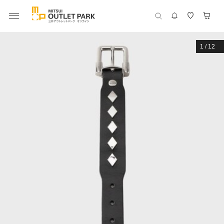
1
/
12