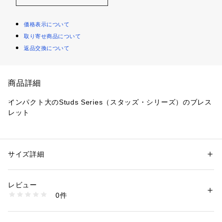
価格表示について
取り寄せ商品について
返品交換について
商品詳細
インパクト大のStuds Series（スタッズ・シリーズ）のブレス
レット
【素材】
厚みと程よい光沢感のある牛革を使用しています。
サイズ詳細
性別：
メンズ
【デザイン】
カテゴリー：
ファッション
 ＞ 
腕時計・アクセサリー
 ＞ 
ブレスレット・バ
ングル
夏にかけて軽装になるスタイリングのアクセントとなるベルト
素材：牛革
レビュー
タイプのブレスレット。
生産国：中国製
0件
トレンドのスタッズを配したインパクトのある1点。
商品番号：
1095800004217 
（モール）
979-04807 （ショップ）
クールな印象の「ダイヤ」デザインと、かわいい印象の「ハー