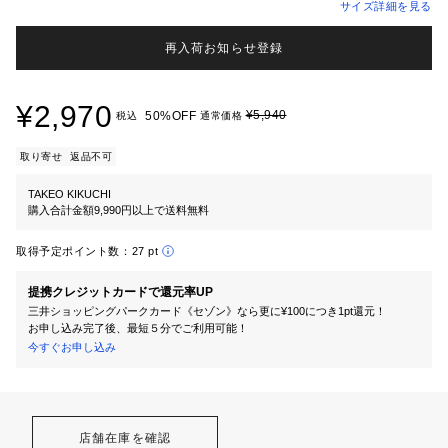
サイズ詳細を見る
再入荷お知らせ登録
¥2,970
¥5,940
50%OFF
税込
通常価格
取り寄せ
返品不可
TAKEO KIKUCHI
購入合計金額9,990円以上で送料無料
取得予定ポイント数：
27 pt
提携クレジットカードで還元率UP
三井ショッピングパークカード《セゾン》なら更に¥100につき1pt還元！
お申し込み完了後、最短５分でご利用可能！
今すぐお申し込み
店舗在庫を確認