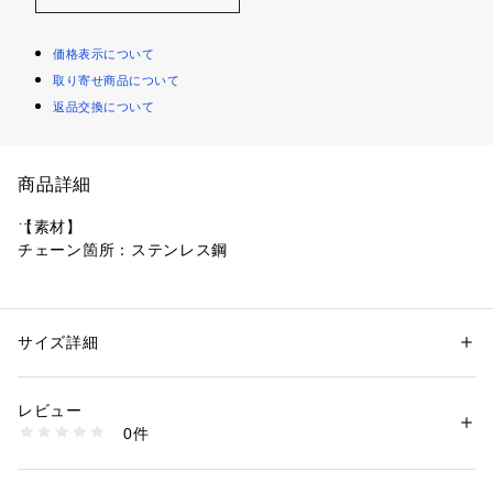
価格表示について
取り寄せ商品について
返品交換について
商品詳細
【素材】
チェーン箇所：ステンレス鋼　
【デザイン】
メガネの「テンプル（つる）」に取り付けるメガネチャーム。
着脱しやすく「テンプル（つる）」を傷つけない「シリコンパ
サイズ詳細
性別：
メンズ
ーツ」仕様です。
カテゴリー：
ファッション
 ＞ 
ファッション雑貨
 ＞ 
その他ファッション雑
貨
お手持ちのメガネにプラスオンができ、トレンド感がグッと増
素材：ステンレス鋼
レビュー
します。
生産国：日本製
0件
顔まわりを華やかにしてくれるアイテムです。
商品番号：
1095800004245 
（モール）
979-04845 （ショップ）