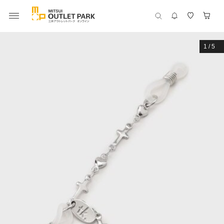
1
/
5