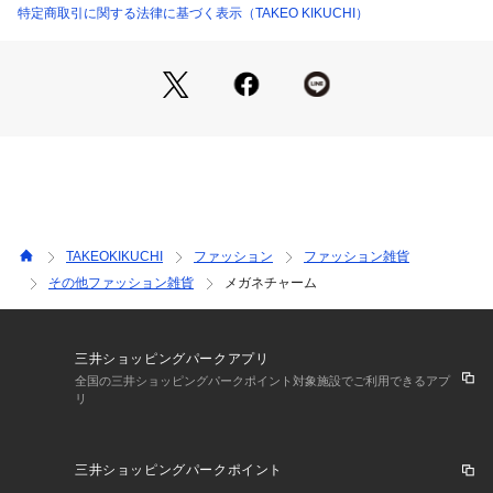
－ BRAND CONCEPT －
特定商取引に関する法律に基づく表示（TAKEO KIKUCHI）
時代を超えて支持されるトラディショナルなアイテムをベース
に、アソビ心とストリートの自由な発想を取り入れ、日本独自
のミックススタイルを提案します。
【気になる商品はお気に入り登録をおススメ】
▼商品のお気に入り登録
完売しているカラーの再入荷通知や、ラスト1点、セールの通
知をお知らせいたします。
▼ブランドのお気に入り登録
新商品や再入荷など、いち早くブランドの情報を受け取ること
TAKEOKIKUCHI
ファッション
ファッション雑貨
ができます。
その他ファッション雑貨
メガネチャーム
※照明の関係により、実際よりも色味が違って見える場合があ
ります。また、パソコン・スマートフォンなどの環境により、
三井ショッピングパークアプリ
若干製品と画像のカラーが異なる場合もございます。
全国の三井ショッピングパークポイント対象施設でご利用できるアプ
リ
三井ショッピングパークポイント