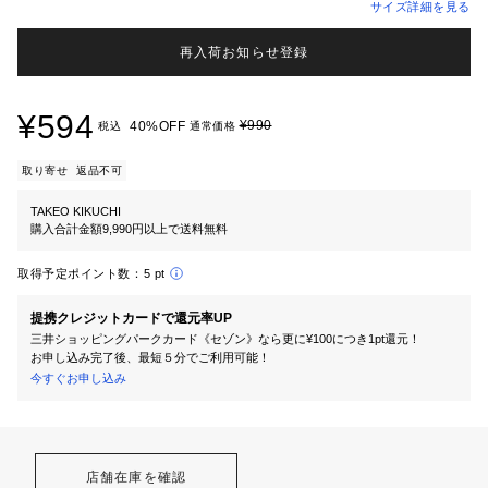
サイズ詳細を見る
再入荷お知らせ登録
¥594
¥990
40%OFF
税込
通常価格
取り寄せ
返品不可
TAKEO KIKUCHI
購入合計金額9,990円以上で送料無料
取得予定ポイント数：
5 pt
提携クレジットカードで還元率UP
三井ショッピングパークカード《セゾン》なら更に¥100につき1pt還元！
お申し込み完了後、最短５分でご利用可能！
今すぐお申し込み
店舗在庫を確認