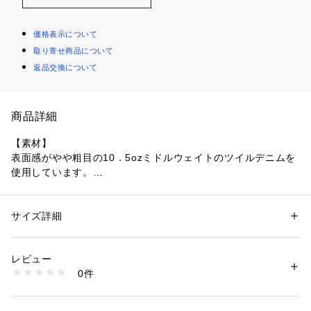
価格表示について
取り寄せ商品について
返品交換について
商品詳細
【素材】
表面感がやや粗目の10．5ozミドルウェイトのツイルデニムを
使用しています。
シャツよりも重く、アウターよりも軽い素材です。
ブリーチしたデニムにオーバーダイ加工を施し、ヴィンテージ
感を表現しています。
サイズ詳細
性別：
メンズ
※インディゴにはベージュ、ブラックにはブラウンのオーバー
カテゴリー：
ファッション
 ＞ 
トップス
 ＞ 
パーカー
素材：コットン100％
ダイ
生産国：中国製
レビュー
商品番号：
1095800004247 
（モール）
0件
【デザイン】
170-84110 （ショップ）
ヴィンテージライクな加工を施したジップフードシャツアウタ
ー。