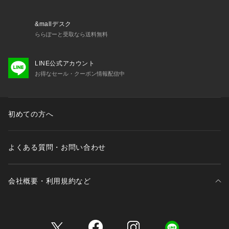
※標準体型を基にした目安になります。
&mallデスク
－ BRAND CONCEPT －
ららぽーと受取なら送料無料
時代を超えて支持されるトラディショナルなアイテムをベース
に、アソビ心とストリートの自由な発想を取り入れ、日本独自
LINE公式アカウント
のミックススタイルを提案します。
お得なセール・クーポン情報配信中
【気になる商品はお気に入り登録をおススメ】
▼商品のお気に入り登録
完売しているカラーの再入荷通知や、ラスト1点、セールの通
初めての方へ
知をお知らせいたします。
▼ブランドのお気に入り登録
新商品や再入荷など、いち早くブランドの情報を受け取ること
よくある質問・お問い合わせ
ができます。
会社概要・利用規約など
※照明の関係により、実際よりも色味が違って見える場合があ
ります。また、パソコン・スマートフォンなどの環境により、
若干製品と画像のカラーが異なる場合もございます。
三井不動産が展開する商業施設一覧