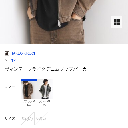
TAKEO KIKUCHI
TK
ヴィンテージライクデニムジップパーカー
カラー
ブラウン(0

ブルー(09

02(M)
03(L)
サイズ