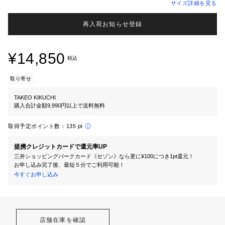
サイズ詳細を見る
再入荷お知らせ登録
¥14,850
税込
取り寄せ
TAKEO KIKUCHI
購入合計金額9,990円以上で送料無料
取得予定ポイント数：
135 pt
提携クレジットカードで還元率UP
三井ショッピングパークカード《セゾン》なら更に¥100につき1pt還元！
お申し込み完了後、最短５分でご利用可能！
今すぐお申し込み
店舗在庫を確認