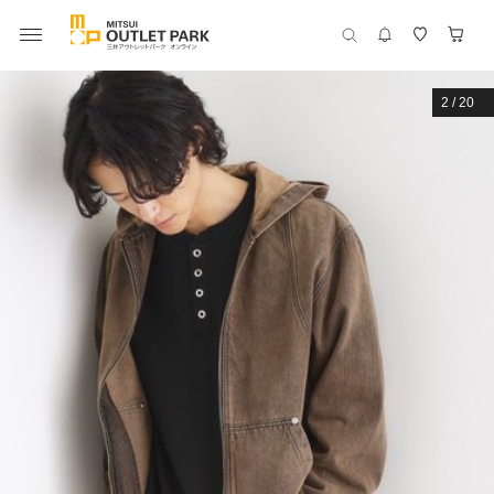
2
/
20