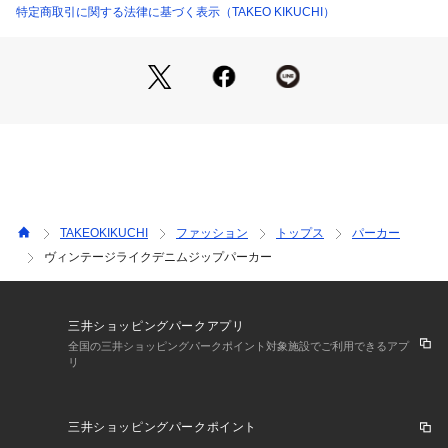
乾いた質感と重すぎないのミドルウェイトデニムを使用するこ
特定商取引に関する法律に基づく表示（TAKEO KIKUCHI）
とで、軽羽織としてお使いいただけます。
夏の冷房対策の羽織アイテムとしてもおススメです。
トレンドのコンパクト設計。
適度にゆとりのある身幅、袖幅、着丈は短くややタイトに設計
しています。
裾にリブをつけることで、よりコンパクトな仕上がりに。
トレンドのジップとフードデザインに3D切り替えを施すこと
で、一枚でキマるデザインに。
TAKEOKIKUCHI
ファッション
トップス
パーカー
ヴィンテージライクデニムジップパーカー
同色のデニムパンツと合わせたセットアップでの着こなしも可
能です。
【仕様】
三井ショッピングパークアプリ
・ポケット数：前×2
全国の三井ショッピングパークポイント対象施設でご利用できるアプ
リ
【推奨サイズ】
02サイズ（M）：165～175cm
三井ショッピングパークポイント
03サイズ（L）：170～180cm