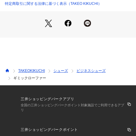
「ALLブラック」と「ブラック×ボルドー」のレトロな配色の2
特定商取引に関する法律に基づく表示（TAKEO KIKUCHI）
カラー展開です。
（019カラー）ALLブラック
（519カラー）ブラック×ボルドー
キレイめからカジュアルまで幅広いスタイルに合わせていただ
けます。
－ BRAND CONCEPT －
TAKEOKIKUCHI
シューズ
ビジネスシューズ
時代を超えて支持されるトラディショナルなアイテムをベース
ギミックローファー
に、アソビ心とストリートの自由な発想を取り入れ、日本独自
のミックススタイルを提案します。
【気になる商品はお気に入り登録をおススメ】
三井ショッピングパークアプリ
▼商品のお気に入り登録
全国の三井ショッピングパークポイント対象施設でご利用できるアプ
リ
完売しているカラーの再入荷通知や、ラスト1点、セールの通
知をお知らせいたします。
▼ブランドのお気に入り登録
三井ショッピングパークポイント
新商品や再入荷など、いち早くブランドの情報を受け取ること