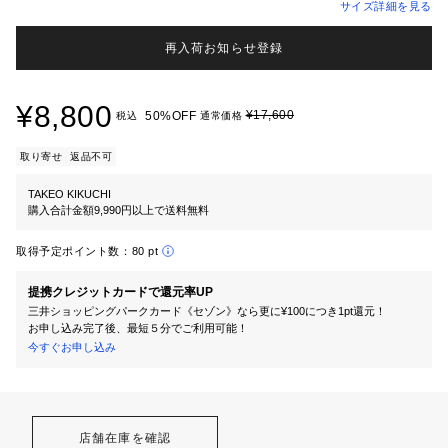
サイズ詳細を見る
再入荷お知らせ登録
¥8,800
¥17,600
50%OFF
税込
通常価格
取り寄せ
返品不可
TAKEO KIKUCHI
購入合計金額9,990円以上で送料無料
取得予定ポイント数：
80 pt
提携クレジットカードで還元率UP
三井ショッピングパークカード《セゾン》なら更に¥100につき1pt還元！
お申し込み完了後、最短５分でご利用可能！
今すぐお申し込み
店舗在庫を確認