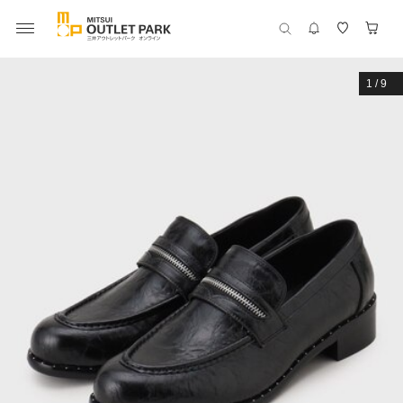
1
/
9