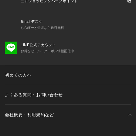
三井ショッピングパークポイント
に、アソビ心とストリートの自由な発想を取り入れ、日本独自
のミックススタイルを提案します。
【気になる商品はお気に入り登録をおススメ】
&mallデスク
▼商品のお気に入り登録
ららぽーと受取なら送料無料
完売しているカラーの再入荷通知や、ラスト1点、セールの通
知をお知らせいたします。
LINE公式アカウント
▼ブランドのお気に入り登録
お得なセール・クーポン情報配信中
新商品や再入荷など、いち早くブランドの情報を受け取ること
ができます。
初めての方へ
※照明の関係により、実際よりも色味が違って見える場合があ
ります。また、パソコン・スマートフォンなどの環境により、
若干製品と画像のカラーが異なる場合もございます。
よくある質問・お問い合わせ
会社概要・利用規約など
三井不動産が展開する商業施設一覧