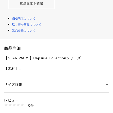
店舗在庫を確認
価格表示について
取り寄せ商品について
返品交換について
商品詳細
【STAR WARS】Capsule Collectionシリーズ
【素材】
合成皮革を使用しています。
【デザイン】
サイズ詳細
性別：
メンズ
コンパクトながら収納力のあるミニショルダーバッグ。
カテゴリー：
バッグ
 ＞ 
ショルダーバッグ
素材：ブラック（019） 本体: 合成皮革 裏地: ポリエステル
カラーによってフロントのデザインが異なります。
ブラック（119） 本体: 皮革部分 合成皮革 フェイクファー部分 ポリエス
レビュー
バックデザインは「STAR WARS」のロゴを立体感のあるエン
テル 裏地: ポリエステル
0件
ボス加工で表現しています。
生産国：中国製
商品番号：
1095800004276 
（モール）
どちらを表側にしてもお使いいただけるデザイン。