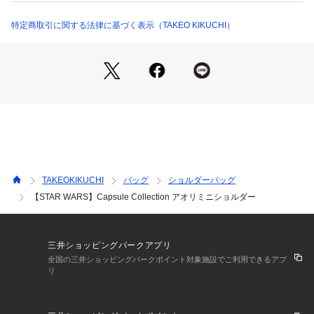
979-03305 （ショップ）
外側のポケットの内側（裏地）にはグラフィックをプリント。
特定商取引に関する法律に基づく表示（TAKEO KIKUCHI）
見えない部分にもこだわりを感じる仕様に仕上げています。
■フロントデザイン
ブラック（019）：「ダース・ベイダ―」を畳刺繍で繊細に表
現しています。
ブラック（119）：「チューバッカ」をイメージしたカラーフ
ァー
■ポケット内側デザイン
ブラック（019）：宇宙要塞「デス・スター」と宇宙戦闘機
TAKEOKIKUCHI
バッグ
ショルダーバッグ
「タイ・ファイター」
【STAR WARS】Capsule Collection アオリミニショルダー
ブラック（119）：「チューバッカ」＆「ハン・ソロ」
【仕様】
・ポケット数：内側×1
三井ショッピングパークアプリ
全国の三井ショッピングパークポイント対象施設でご利用できるアプ
リ
－ BRAND CONCEPT －
時代を超えて支持されるトラディショナルなアイテムをベース