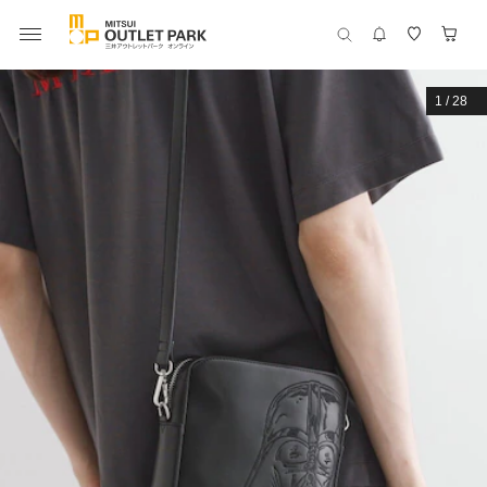
1
/
28