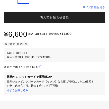
サイズ詳細を見る
再入荷お知らせ登録
¥6,600
¥11,000
40%OFF
税込
通常価格
取り寄せ
返品不可
TAKEO KIKUCHI
購入合計金額9,990円以上で送料無料
取得予定ポイント数：
60 pt
提携クレジットカードで還元率UP
三井ショッピングパークカード《セゾン》なら更に¥100につき1pt還元！
お申し込み完了後、最短５分でご利用可能！
今すぐお申し込み